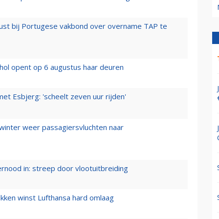
rust bij Portugese vakbond over overname TAP te
hol opent op 6 augustus haar deuren
t Esbjerg: 'scheelt zeven uur rijden'
 winter weer passagiersvluchten naar
ernood in: streep door vlootuitbreiding
ukken winst Lufthansa hard omlaag