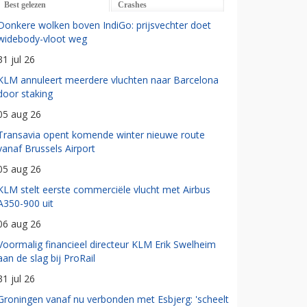
Best gelezen
Crashes
Donkere wolken boven IndiGo: prijsvechter doet
widebody-vloot weg
31 jul 26
KLM annuleert meerdere vluchten naar Barcelona
door staking
05 aug 26
Transavia opent komende winter nieuwe route
vanaf Brussels Airport
05 aug 26
KLM stelt eerste commerciële vlucht met Airbus
A350-900 uit
06 aug 26
Voormalig financieel directeur KLM Erik Swelheim
aan de slag bij ProRail
31 jul 26
Groningen vanaf nu verbonden met Esbjerg: 'scheelt