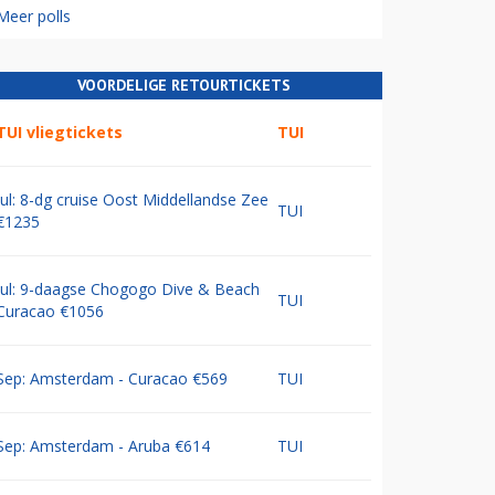
Meer polls
VOORDELIGE RETOURTICKETS
TUI vliegtickets
TUI
Jul: 8-dg cruise Oost Middellandse Zee
TUI
€1235
Jul: 9-daagse Chogogo Dive & Beach
TUI
Curacao €1056
Sep: Amsterdam - Curacao €569
TUI
Sep: Amsterdam - Aruba €614
TUI