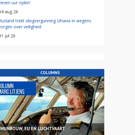
zeven uur rijden'
04 aug 26
Rusland trekt vliegvergunning Izhavia in wegens
zorgen over veiligheid
31 jul 26
COLUMNS
MIJNBOUW, EU EN LUCHTVAART