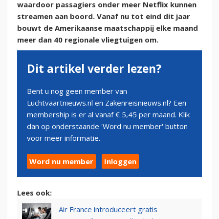
waardoor passagiers onder meer Netflix kunnen
streamen aan boord. Vanaf nu tot eind dit jaar
bouwt de Amerikaanse maatschappij elke maand
meer dan 40 regionale vliegtuigen om.
Dit artikel verder lezen?
Bent u nog geen member van
Luchtvaartnieuws.nl en Zakenreisnieuws.nl? Een
membership is er al vanaf € 5,45 per maand. Klik
dan op onderstaande 'Word nu member' button
voor meer informatie.
Word nu member
Inloggen
Lees ook:
Air France introduceert gratis