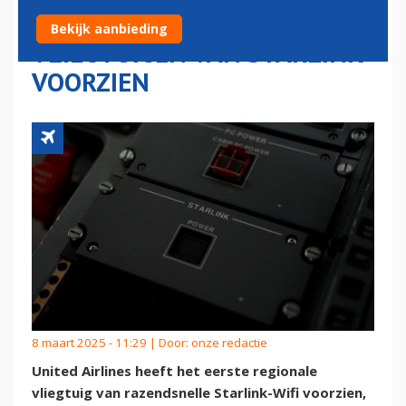
MAAND MEER DAN 40
Bekijk aanbieding
VLIEGTUIGEN VAN STARLINK
VOORZIEN
8 maart 2025 - 11:29 | Door:
onze redactie
United Airlines heeft het eerste regionale
vliegtuig van razendsnelle Starlink-Wifi voorzien,