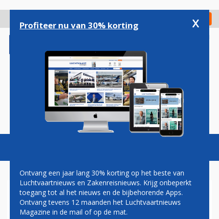
Overslaan
en
x
Digitaal Magazine
Registreer
Check in
naar
Profiteer nu van 30% korting
de
inhoud
gaan
Magazine
Podcasts
Vacatures
Toggl
naviga
Ontvang een jaar lang 30% korting op het beste van
Luchtvaartnieuws en Zakenreisnieuws. Krijg onbeperkt
toegang tot al het nieuws en de bijbehorende Apps.
UNITED START GROTE
Ontvang tevens 12 maanden het Luchtvaartnieuws
OMBOUWOPERATIE: ELKE
Magazine in de mail of op de mat.