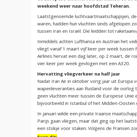
weekend weer naar hoofdstad Teheran.
Laatstgenoemde luchtvaartmaatschappijen, de en
waren, hadden hun vluchten sinds afgelopen 
tussen Iran en Israël. Die leidden tot raketaanv
Inmiddels achten Lufthansa en Austrian het veil
vliegt vanaf 1 maart vijf keer per week tussen
Airlines hervat een dag later, op 2 maart, de 
vier keer per week gevlogen met een A320.
Hervatting vliegverkeer na half jaar
Nadat Iran Air in oktober vorig jaar uit Europ
wapenleveranties aan Rusland voor de oorlog t
geen vluchten meer tussen de Europese Unie en
bijvoorbeeld in Istanbul of het Midden-Oosten
In januari wilde een private Iraanse maatschapp
Parijs gaan vliegen, maar dat ging op het laat
een stokje voor staken. Volgens de Fransen zo
Even dit: