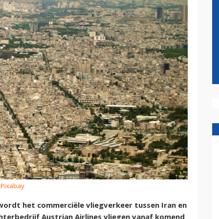
 Pixabay
r wordt het commerciële vliegverkeer tussen Iran en
terbedrijf Austrian Airlines vliegen vanaf komend