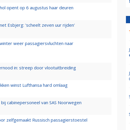
hol opent op 6 augustus haar deuren
t Esbjerg: 'scheelt zeven uur rijden'
 winter weer passagiersvluchten naar
ernood in: streep door vlootuitbreiding
ukken winst Lufthansa hard omlaag
 bij cabinepersoneel van SAS Noorwegen
voor zelfgemaakt Russisch passagierstoestel