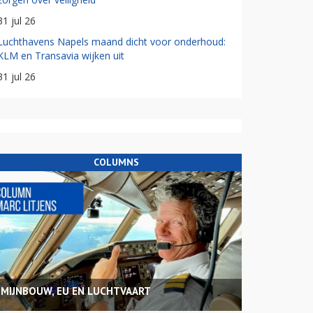
31 jul 26
Luchthavens Napels maand dicht voor onderhoud:
KLM en Transavia wijken uit
31 jul 26
COLUMNS
MIJNBOUW, EU EN LUCHTVAART