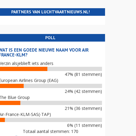
PARTNERS VAN LUCHTVAARTNIEUWS.NL!
POLL
WAT IS EEN GOEDE NIEUWE NAAM VOOR AIR
FRANCE-KLM?
Verzin alsjeblieft iets anders
47% (81 stemmen)
European Airlines Group (EAG)
24% (42 stemmen)
The Blue Group
21% (36 stemmen)
Air-France-KLM-SAS(-TAP)
6% (11 stemmen)
Totaal aantal stemmen: 170