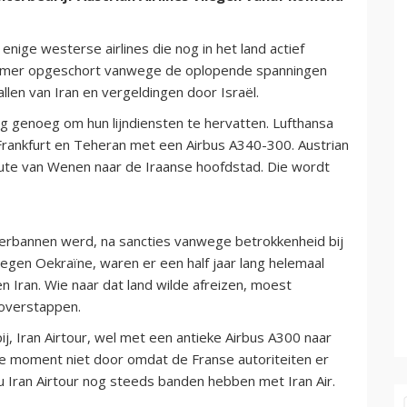
ige westerse airlines die nog in het land actief
zomer opgeschort vanwege de oplopende spanningen
allen van Iran en vergeldingen door Israël.
ig genoeg om hun lijndiensten te hervatten. Lufthansa
 Frankfurt en Teheran met een Airbus A340-300. Austrian
route van Wenen naar de Iraanse hoofdstad. Die wordt
a verbannen werd, na sancties vanwege betrokkenheid bij
egen Oekraïne, waren er een half jaar lang helemaal
 Iran. Wie naar dat land wilde afreizen, moest
 overstappen.
ij, Iran Airtour, wel met een antieke Airbus A300 naar
ste moment niet door omdat de Franse autoriteiten er
u Iran Airtour nog steeds banden hebben met Iran Air.