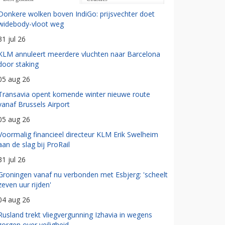
Donkere wolken boven IndiGo: prijsvechter doet
widebody-vloot weg
31 jul 26
KLM annuleert meerdere vluchten naar Barcelona
door staking
05 aug 26
Transavia opent komende winter nieuwe route
vanaf Brussels Airport
05 aug 26
Voormalig financieel directeur KLM Erik Swelheim
aan de slag bij ProRail
31 jul 26
Groningen vanaf nu verbonden met Esbjerg: 'scheelt
zeven uur rijden'
04 aug 26
Rusland trekt vliegvergunning Izhavia in wegens
zorgen over veiligheid