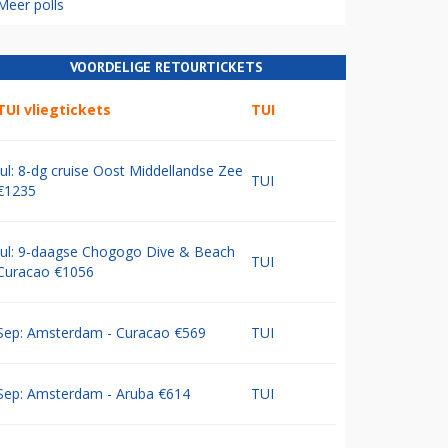
Meer polls
VOORDELIGE RETOURTICKETS
TUI vliegtickets
TUI
Jul: 8-dg cruise Oost Middellandse Zee
TUI
€1235
Jul: 9-daagse Chogogo Dive & Beach
TUI
Curacao €1056
Sep: Amsterdam - Curacao €569
TUI
Sep: Amsterdam - Aruba €614
TUI