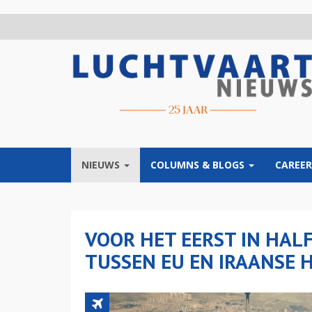
Overslaan
en
naar
de
inhoud
gaan
NIEUWS
COLUMNS & BLOGS
CAREER
VOOR HET EERST IN HAL
TUSSEN EU EN IRAANSE