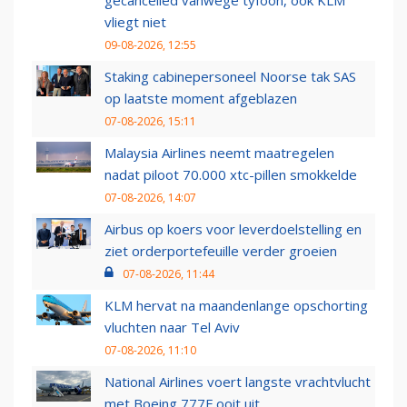
gecancelled vanwege tyfoon, ook KLM
vliegt niet
09-08-2026, 12:55
Staking cabinepersoneel Noorse tak SAS
op laatste moment afgeblazen
07-08-2026, 15:11
Malaysia Airlines neemt maatregelen
nadat piloot 70.000 xtc-pillen smokkelde
07-08-2026, 14:07
Airbus op koers voor leverdoelstelling en
ziet orderportefeuille verder groeien
07-08-2026, 11:44
KLM hervat na maandenlange opschorting
vluchten naar Tel Aviv
07-08-2026, 11:10
National Airlines voert langste vrachtvlucht
met Boeing 777F ooit uit