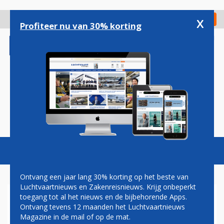
Overslaan
en
x
Digitaal Magazine
Registreer
Check in
naar
Profiteer nu van 30% korting
de
inhoud
gaan
Magazine
Podcasts
Vacatures
Toggl
naviga
Ontvang een jaar lang 30% korting op het beste van
Luchtvaartnieuws en Zakenreisnieuws. Krijg onbeperkt
toegang tot al het nieuws en de bijbehorende Apps.
TIENTALLEN
Ontvang tevens 12 maanden het Luchtvaartnieuws
KLIMAATACTIVISTEN
Magazine in de mail of op de mat.