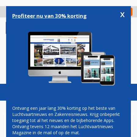
Overslaan
en
x
Digitaal Magazine
Registreer
Check in
naar
Profiteer nu van 30% korting
de
inhoud
gaan
Magazine
Podcasts
Vacatures
Toggl
naviga
Ontvang een jaar lang 30% korting op het beste van
Luchtvaartnieuws en Zakenreisnieuws. Krijg onbeperkt
toegang tot al het nieuws en de bijbehorende Apps.
AIR FRANCE
Ontvang tevens 12 maanden het Luchtvaartnieuws
Magazine in de mail of op de mat.