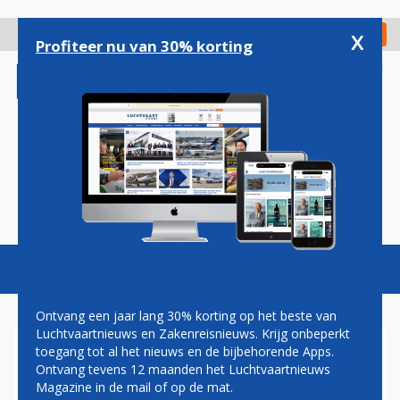
Overslaan
en
x
Digitaal Magazine
Registreer
Check in
naar
Profiteer nu van 30% korting
de
inhoud
gaan
Magazine
Podcasts
Vacatures
Toggl
naviga
Ontvang een jaar lang 30% korting op het beste van
Luchtvaartnieuws en Zakenreisnieuws. Krijg onbeperkt
toegang tot al het nieuws en de bijbehorende Apps.
VISTARA START
Ontvang tevens 12 maanden het Luchtvaartnieuws
SAMENWERKING MET AIR
Magazine in de mail of op de mat.