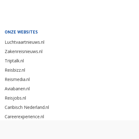
ONZE WEBSITES
Luchtvaartnieuws.nl
Zakenreisnieuws.nl
Triptalk.nl
Reisbizz.nl
Reismedia.nl
Aviabanen.nl
Reisjobs.nl
Caribisch Nederland.nl
Careerexperience.nl
Zakenreisawards.nl