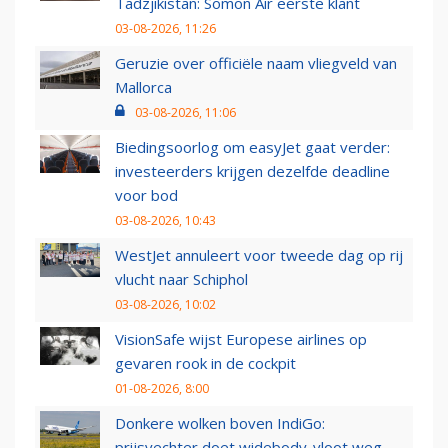
Tadzjikistan: Somon Air eerste klant
03-08-2026, 11:26
Geruzie over officiële naam vliegveld van
Mallorca
03-08-2026, 11:06
Biedingsoorlog om easyJet gaat verder:
investeerders krijgen dezelfde deadline
voor bod
03-08-2026, 10:43
WestJet annuleert voor tweede dag op rij
vlucht naar Schiphol
03-08-2026, 10:02
VisionSafe wijst Europese airlines op
gevaren rook in de cockpit
01-08-2026, 8:00
Donkere wolken boven IndiGo:
prijsvechter doet widebody-vloot weg