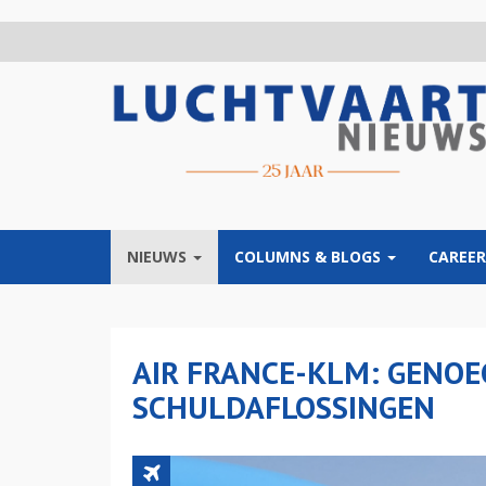
Overslaan
en
naar
de
inhoud
gaan
NIEUWS
COLUMNS & BLOGS
CAREER
AIR FRANCE-KLM: GENOE
SCHULDAFLOSSINGEN