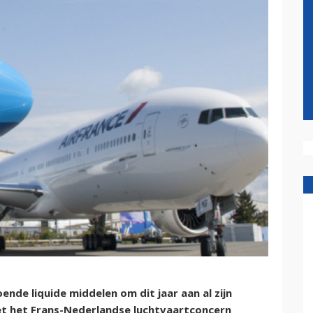
ende liquide middelen om dit jaar aan al zijn
iet het Frans-Nederlandse luchtvaartconcern