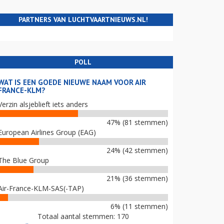
PARTNERS VAN LUCHTVAARTNIEUWS.NL!
POLL
WAT IS EEN GOEDE NIEUWE NAAM VOOR AIR
FRANCE-KLM?
Verzin alsjeblieft iets anders
47% (81 stemmen)
European Airlines Group (EAG)
24% (42 stemmen)
The Blue Group
21% (36 stemmen)
Air-France-KLM-SAS(-TAP)
6% (11 stemmen)
Totaal aantal stemmen: 170