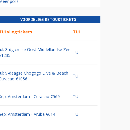
Meer polls
VOORDELIGE RETOURTICKETS
TUI vliegtickets
TUI
Jul: 8-dg cruise Oost Middellandse Zee
TUI
€1235
Jul: 9-daagse Chogogo Dive & Beach
TUI
Curacao €1056
Sep: Amsterdam - Curacao €569
TUI
Sep: Amsterdam - Aruba €614
TUI