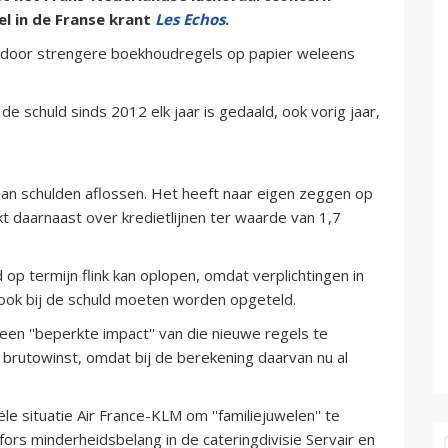
l in de Franse krant
Les Echos
.
f door strengere boekhoudregels op papier weleens
e schuld sinds 2012 elk jaar is gedaald, ook vorig jaar,
 aan schulden aflossen. Het heeft naar eigen zeggen op
kt daarnaast over kredietlijnen ter waarde van 1,7
op termijn flink kan oplopen, omdat verplichtingen in
 ook bij de schuld moeten worden opgeteld.
en ''beperkte impact'' van die nieuwe regels te
brutowinst, omdat bij de berekening daarvan nu al
e situatie Air France-KLM om ''familiejuwelen'' te
rs minderheidsbelang in de cateringdivisie Servair en