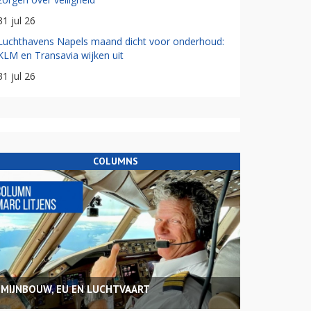
31 jul 26
Luchthavens Napels maand dicht voor onderhoud:
KLM en Transavia wijken uit
31 jul 26
COLUMNS
MIJNBOUW, EU EN LUCHTVAART