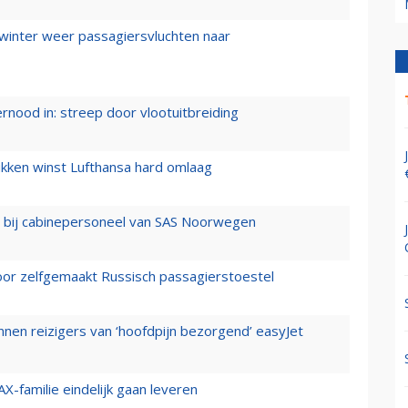
 winter weer passagiersvluchten naar
ernood in: streep door vlootuitbreiding
ukken winst Lufthansa hard omlaag
 bij cabinepersoneel van SAS Noorwegen
voor zelfgemaakt Russisch passagierstoestel
nen reizigers van ‘hoofdpijn bezorgend’ easyJet
X-familie eindelijk gaan leveren