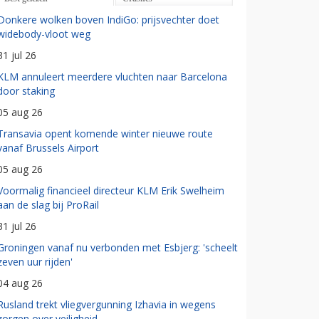
Donkere wolken boven IndiGo: prijsvechter doet
widebody-vloot weg
31 jul 26
KLM annuleert meerdere vluchten naar Barcelona
door staking
05 aug 26
Transavia opent komende winter nieuwe route
vanaf Brussels Airport
05 aug 26
Voormalig financieel directeur KLM Erik Swelheim
aan de slag bij ProRail
31 jul 26
Groningen vanaf nu verbonden met Esbjerg: 'scheelt
zeven uur rijden'
04 aug 26
Rusland trekt vliegvergunning Izhavia in wegens
zorgen over veiligheid