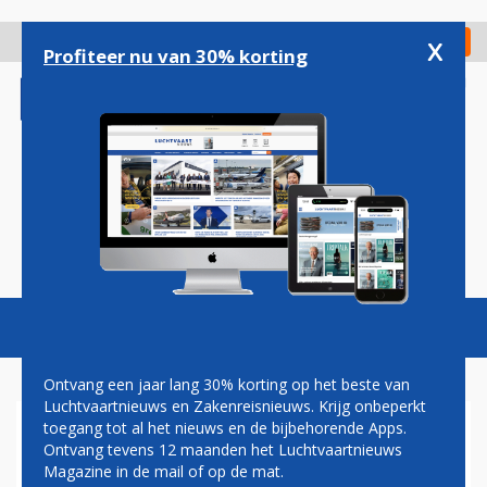
Overslaan
en
x
Digitaal Magazine
Registreer
Check in
naar
Profiteer nu van 30% korting
de
inhoud
gaan
Magazine
Podcasts
Vacatures
Toggl
naviga
Ontvang een jaar lang 30% korting op het beste van
Luchtvaartnieuws en Zakenreisnieuws. Krijg onbeperkt
toegang tot al het nieuws en de bijbehorende Apps.
AIR FRANCE-KLM RONDT
Ontvang tevens 12 maanden het Luchtvaartnieuws
VERKOOP BELANG IN SERVAIR
Magazine in de mail of op de mat.