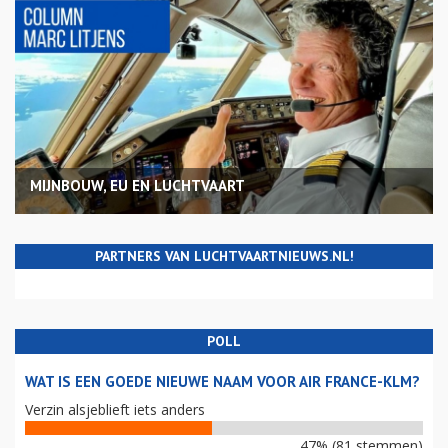
MIJNBOUW, EU EN LUCHTVAART
PARTNERS VAN LUCHTVAARTNIEUWS.NL!
POLL
WAT IS EEN GOEDE NIEUWE NAAM VOOR AIR FRANCE-KLM?
Verzin alsjeblieft iets anders
47% (81 stemmen)