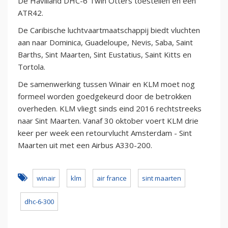
De Havilland DHC-6 Twin Otters toestellen en een
ATR42.
De Caribische luchtvaartmaatschappij biedt vluchten
aan naar Dominica, Guadeloupe, Nevis, Saba, Saint
Barths, Sint Maarten, Sint Eustatius, Saint Kitts en
Tortola.
De samenwerking tussen Winair en KLM moet nog
formeel worden goedgekeurd door de betrokken
overheden. KLM vliegt sinds eind 2016 rechtstreeks
naar Sint Maarten. Vanaf 30 oktober voert KLM drie
keer per week een retourvlucht Amsterdam - Sint
Maarten uit met een Airbus A330-200.
winair
klm
air france
sint maarten
dhc-6-300