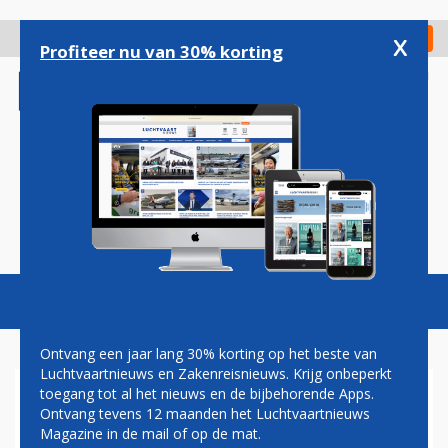
Overslaan
en
x
Digitaal Magazine
Registreer
Check in
naar
Profiteer nu van 30% korting
de
inhoud
gaan
Magazine
Podcasts
Vacatures
Toggl
naviga
Ontvang een jaar lang 30% korting op het beste van
Luchtvaartnieuws en Zakenreisnieuws. Krijg onbeperkt
toegang tot al het nieuws en de bijbehorende Apps.
SALES MEETING TEAMS
Ontvang tevens 12 maanden het Luchtvaartnieuws
WINAIR, AIR FRANCE EN KLM
Magazine in de mail of op de mat.