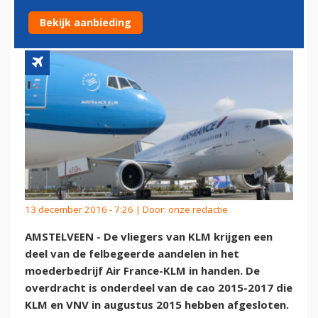
TOEGEWEZEN
Bekijk aanbieding
13 december 2016 - 7:26 | Door:
onze redactie
AMSTELVEEN - De vliegers van KLM krijgen een
deel van de felbegeerde aandelen in het
moederbedrijf Air France-KLM in handen. De
overdracht is onderdeel van de cao 2015-2017 die
KLM en VNV in augustus 2015 hebben afgesloten.