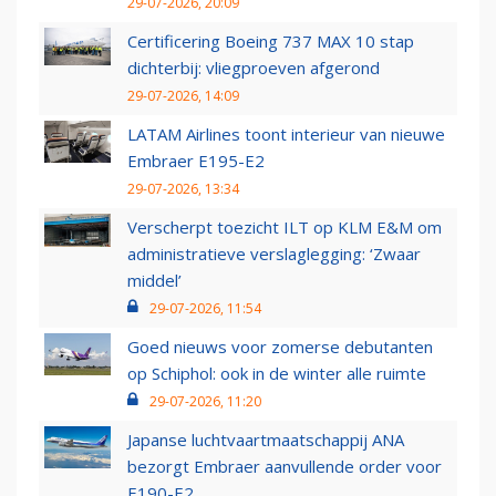
29-07-2026, 20:09
Certificering Boeing 737 MAX 10 stap
dichterbij: vliegproeven afgerond
29-07-2026, 14:09
LATAM Airlines toont interieur van nieuwe
Embraer E195-E2
29-07-2026, 13:34
Verscherpt toezicht ILT op KLM E&M om
administratieve verslaglegging: ‘Zwaar
middel’
29-07-2026, 11:54
Goed nieuws voor zomerse debutanten
op Schiphol: ook in de winter alle ruimte
29-07-2026, 11:20
Japanse luchtvaartmaatschappij ANA
bezorgt Embraer aanvullende order voor
E190-E2