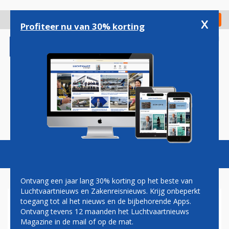
Overslaan
en
x
Digitaal Magazine
Registreer
Check in
naar
Profiteer nu van 30% korting
de
inhoud
gaan
Magazine
Podcasts
Vacatures
Toggl
naviga
Ontvang een jaar lang 30% korting op het beste van
Luchtvaartnieuws en Zakenreisnieuws. Krijg onbeperkt
toegang tot al het nieuws en de bijbehorende Apps.
AANDELEN AIR FRANCE-KLM
Ontvang tevens 12 maanden het Luchtvaartnieuws
AAN VLIEGERS KLM
Magazine in de mail of op de mat.