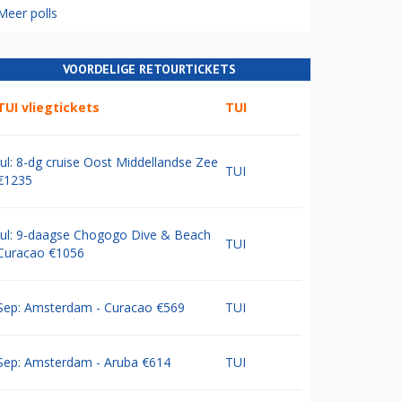
Meer polls
VOORDELIGE RETOURTICKETS
TUI vliegtickets
TUI
Jul: 8-dg cruise Oost Middellandse Zee
TUI
€1235
Jul: 9-daagse Chogogo Dive & Beach
TUI
Curacao €1056
Sep: Amsterdam - Curacao €569
TUI
Sep: Amsterdam - Aruba €614
TUI