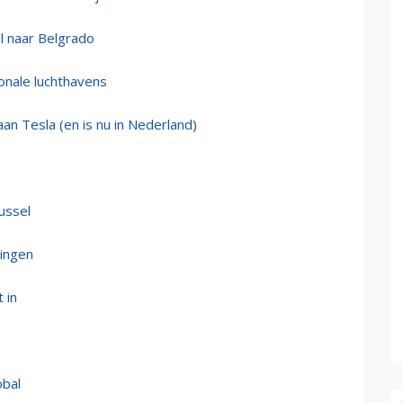
ol naar Belgrado
ionale luchthavens
n Tesla (en is nu in Nederland)
ussel
mingen
 in
obal