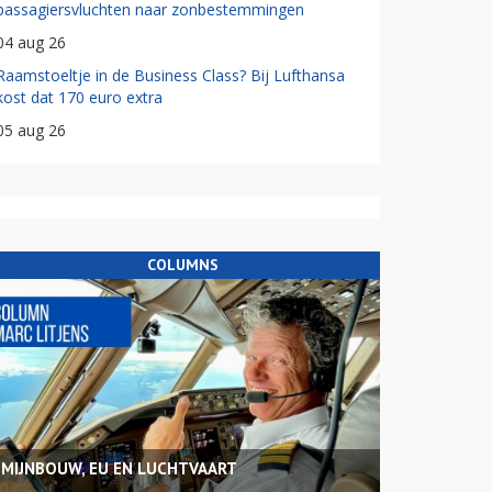
passagiersvluchten naar zonbestemmingen
04 aug 26
Raamstoeltje in de Business Class? Bij Lufthansa
kost dat 170 euro extra
05 aug 26
COLUMNS
MIJNBOUW, EU EN LUCHTVAART