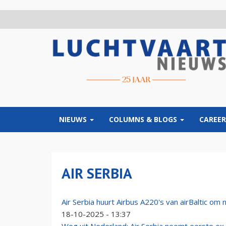
Overslaan
en
naar
de
inhoud
gaan
NIEUWS
COLUMNS & BLOGS
CAREER
AIR SERBIA
Air Serbia huurt Airbus A220's van airBaltic om 
18-10-2025 - 13:37