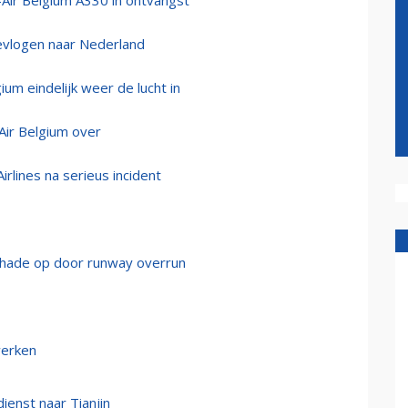
-Air Belgium A330 in ontvangst
evlogen naar Nederland
um eindelijk weer de lucht in
Air Belgium over
rlines na serieus incident
schade op door runway overrun
werken
ienst naar Tianjin