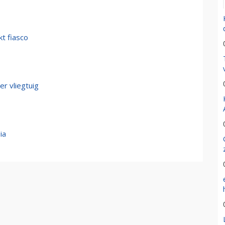
kt fiasco
er vliegtuig
ia