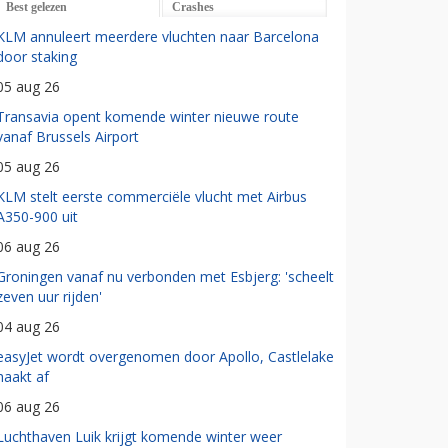
Best gelezen
Crashes
KLM annuleert meerdere vluchten naar Barcelona
door staking
05 aug 26
Transavia opent komende winter nieuwe route
vanaf Brussels Airport
05 aug 26
KLM stelt eerste commerciële vlucht met Airbus
A350-900 uit
06 aug 26
Groningen vanaf nu verbonden met Esbjerg: 'scheelt
zeven uur rijden'
04 aug 26
easyJet wordt overgenomen door Apollo, Castlelake
haakt af
06 aug 26
Luchthaven Luik krijgt komende winter weer