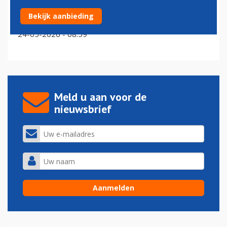
Maleisische airline verwelkomt eerste 'all business
Bekijk aanbieding
class' ATR 72-600
24-05-2026 - 08:59
Meld u aan voor de
nieuwsbrief