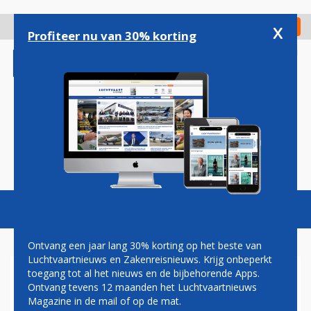
Overslaan
en
x
Digitaal Magazine
Registreer
Check in
naar
Profiteer nu van 30% korting
de
inhoud
gaan
Magazine
Podcasts
Vacatures
Toggl
naviga
Ontvang een jaar lang 30% korting op het beste van
Luchtvaartnieuws en Zakenreisnieuws. Krijg onbeperkt
toegang tot al het nieuws en de bijbehorende Apps.
ALL BUSINESS
Ontvang tevens 12 maanden het Luchtvaartnieuws
Magazine in de mail of op de mat.