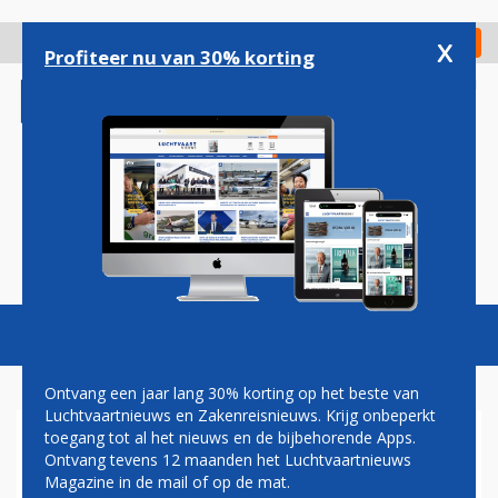
Overslaan
en
x
Digitaal Magazine
Registreer
Check in
naar
Profiteer nu van 30% korting
de
inhoud
gaan
Magazine
Podcasts
Vacatures
Toggl
naviga
Ontvang een jaar lang 30% korting op het beste van
Luchtvaartnieuws en Zakenreisnieuws. Krijg onbeperkt
toegang tot al het nieuws en de bijbehorende Apps.
BOEING 737-400
Ontvang tevens 12 maanden het Luchtvaartnieuws
Magazine in de mail of op de mat.