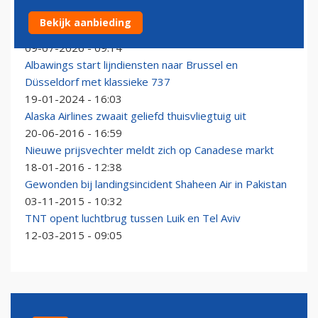
Wrak van gecrasht Boeing 737-vrachtvliegtuig
Bekijk aanbieding
aangetroffen in zee
09-07-2026 - 09:14
Albawings start lijndiensten naar Brussel en
Düsseldorf met klassieke 737
19-01-2024 - 16:03
Alaska Airlines zwaait geliefd thuisvliegtuig uit
20-06-2016 - 16:59
Nieuwe prijsvechter meldt zich op Canadese markt
18-01-2016 - 12:38
Gewonden bij landingsincident Shaheen Air in Pakistan
03-11-2015 - 10:32
TNT opent luchtbrug tussen Luik en Tel Aviv
12-03-2015 - 09:05