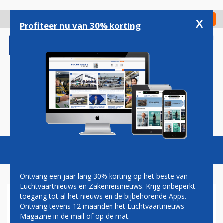
Overslaan
en
x
Digitaal Magazine
Registreer
Check in
naar
Profiteer nu van 30% korting
de
inhoud
gaan
Magazine
Podcasts
Vacatures
Toggl
naviga
Ontvang een jaar lang 30% korting op het beste van
Luchtvaartnieuws en Zakenreisnieuws. Krijg onbeperkt
toegang tot al het nieuws en de bijbehorende Apps.
TNT OPENT LUCHTBRUG
Ontvang tevens 12 maanden het Luchtvaartnieuws
TUSSEN LUIK EN TEL AVIV
Magazine in de mail of op de mat.