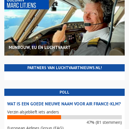
MIJNBOUW, EU EN LUCHTVAART
PARTNERS VAN LUCHTVAARTNIEUWS.NL!
POLL
WAT IS EEN GOEDE NIEUWE NAAM VOOR AIR FRANCE-KLM?
Verzin alsjeblieft iets anders
47% (81 stemmen)
European Airlines Group (EAG)