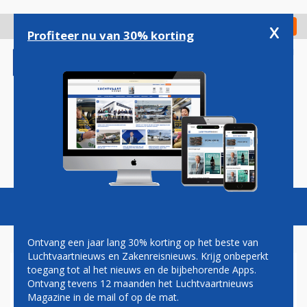
Overslaan
en
x
Digitaal Magazine
Registreer
Check in
naar
Profiteer nu van 30% korting
de
inhoud
gaan
Magazine
Podcasts
Vacatures
Toggl
naviga
Ontvang een jaar lang 30% korting op het beste van
Luchtvaartnieuws en Zakenreisnieuws. Krijg onbeperkt
toegang tot al het nieuws en de bijbehorende Apps.
BOEING 777-8
Ontvang tevens 12 maanden het Luchtvaartnieuws
Magazine in de mail of op de mat.