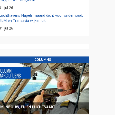
31 jul 26
Luchthavens Napels maand dicht voor onderhoud:
KLM en Transavia wijken uit
31 jul 26
COLUMNS
MIJNBOUW, EU EN LUCHTVAART