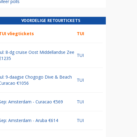
Meer polls
VOORDELIGE RETOURTICKETS
TUI vliegtickets
TUI
Jul: 8-dg cruise Oost Middellandse Zee
TUI
€1235
Jul: 9-daagse Chogogo Dive & Beach
TUI
Curacao €1056
Sep: Amsterdam - Curacao €569
TUI
Sep: Amsterdam - Aruba €614
TUI