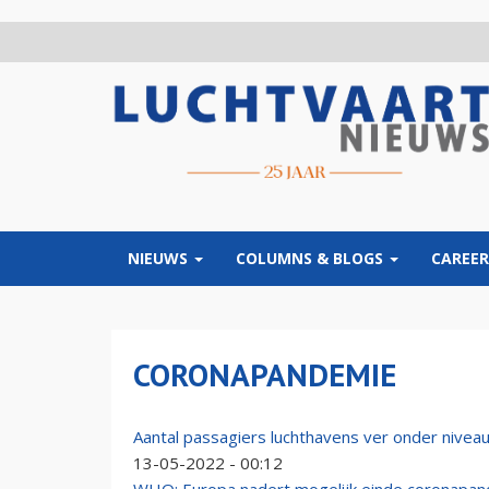
Overslaan
en
naar
de
inhoud
gaan
NIEUWS
COLUMNS & BLOGS
CAREER
CORONAPANDEMIE
Aantal passagiers luchthavens ver onder nivea
13-05-2022 - 00:12