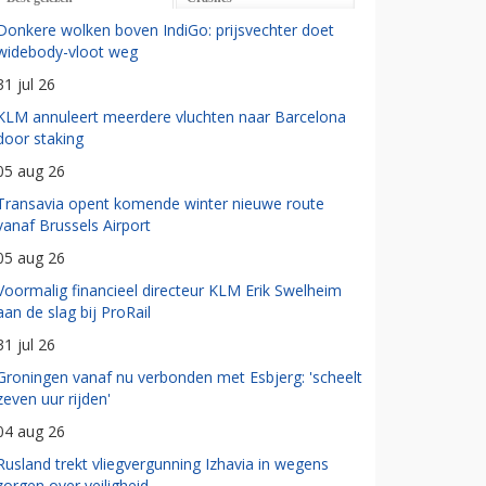
Donkere wolken boven IndiGo: prijsvechter doet
widebody-vloot weg
31 jul 26
KLM annuleert meerdere vluchten naar Barcelona
door staking
05 aug 26
Transavia opent komende winter nieuwe route
vanaf Brussels Airport
05 aug 26
Voormalig financieel directeur KLM Erik Swelheim
aan de slag bij ProRail
31 jul 26
Groningen vanaf nu verbonden met Esbjerg: 'scheelt
zeven uur rijden'
04 aug 26
Rusland trekt vliegvergunning Izhavia in wegens
zorgen over veiligheid