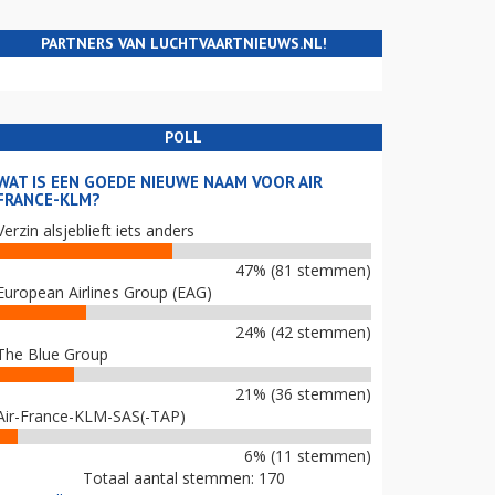
PARTNERS VAN LUCHTVAARTNIEUWS.NL!
POLL
WAT IS EEN GOEDE NIEUWE NAAM VOOR AIR
FRANCE-KLM?
Verzin alsjeblieft iets anders
47% (81 stemmen)
European Airlines Group (EAG)
24% (42 stemmen)
The Blue Group
21% (36 stemmen)
Air-France-KLM-SAS(-TAP)
6% (11 stemmen)
Totaal aantal stemmen: 170