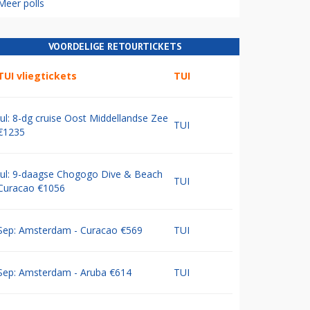
Meer polls
VOORDELIGE RETOURTICKETS
TUI vliegtickets
TUI
Jul: 8-dg cruise Oost Middellandse Zee
TUI
€1235
Jul: 9-daagse Chogogo Dive & Beach
TUI
Curacao €1056
Sep: Amsterdam - Curacao €569
TUI
Sep: Amsterdam - Aruba €614
TUI