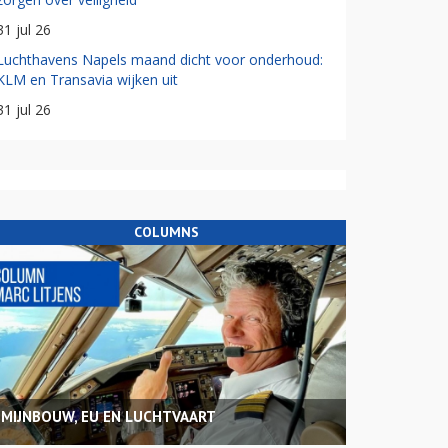
31 jul 26
Luchthavens Napels maand dicht voor onderhoud:
KLM en Transavia wijken uit
31 jul 26
COLUMNS
MIJNBOUW, EU EN LUCHTVAART