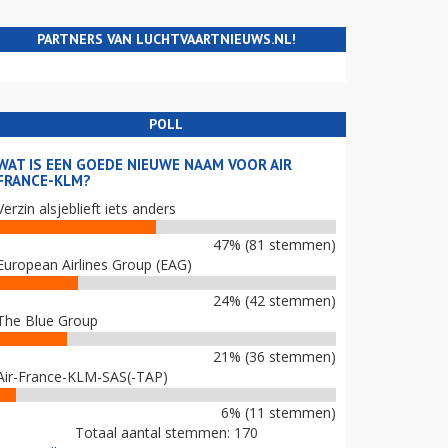
PARTNERS VAN LUCHTVAARTNIEUWS.NL!
POLL
WAT IS EEN GOEDE NIEUWE NAAM VOOR AIR
FRANCE-KLM?
Verzin alsjeblieft iets anders
47% (81 stemmen)
European Airlines Group (EAG)
24% (42 stemmen)
The Blue Group
21% (36 stemmen)
Air-France-KLM-SAS(-TAP)
6% (11 stemmen)
Totaal aantal stemmen: 170