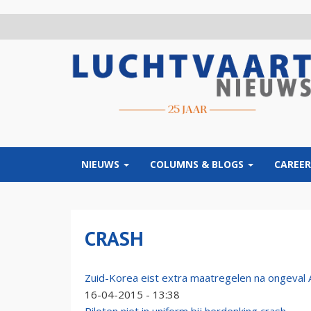
Overslaan
en
naar
de
inhoud
gaan
NIEUWS
COLUMNS & BLOGS
CAREER
CRASH
Zuid-Korea eist extra maatregelen na ongeval
16-04-2015 - 13:38