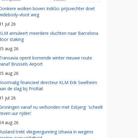
Donkere wolken boven IndiGo: prijsvechter doet
widebody-vloot weg
31 jul 26
KLM annuleert meerdere vluchten naar Barcelona
door staking
05 aug 26
Transavia opent komende winter nieuwe route
vanaf Brussels Airport
05 aug 26
Voormalig financieel directeur KLM Erik Swelheim
aan de slag bij ProRail
31 jul 26
Groningen vanaf nu verbonden met Esbjerg: 'scheelt
zeven uur rijden'
04 aug 26
Rusland trekt vliegvergunning Izhavia in wegens
zorgen over veiligheid