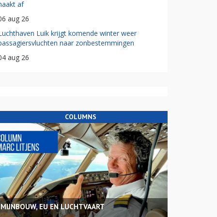
haakt af
06 aug 26
Luchthaven Luik krijgt komende winter weer
passagiersvluchten naar zonbestemmingen
04 aug 26
COLUMNS
MIJNBOUW, EU EN LUCHTVAART