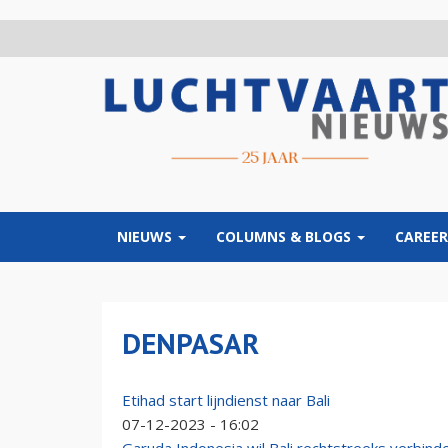
Overslaan
en
naar
de
inhoud
gaan
NIEUWS
COLUMNS & BLOGS
CAREER
DENPASAR
Etihad start lijndienst naar Bali
07-12-2023 - 16:02