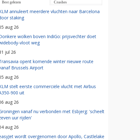
Best gelezen
Crashes
KLM annuleert meerdere vluchten naar Barcelona
door staking
05 aug 26
Donkere wolken boven IndiGo: prijsvechter doet
widebody-vloot weg
31 jul 26
Transavia opent komende winter nieuwe route
vanaf Brussels Airport
05 aug 26
KLM stelt eerste commerciële vlucht met Airbus
A350-900 uit
06 aug 26
Groningen vanaf nu verbonden met Esbjerg: 'scheelt
zeven uur rijden'
04 aug 26
easyJet wordt overgenomen door Apollo, Castlelake