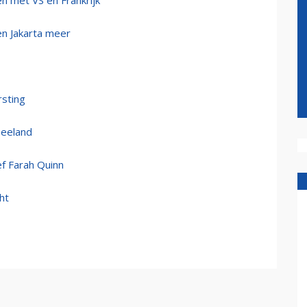
en met VS en Frankrijk
en Jakarta meer
rsting
Zeeland
f Farah Quinn
ht