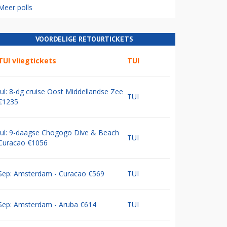
Meer polls
VOORDELIGE RETOURTICKETS
TUI vliegtickets
TUI
Jul: 8-dg cruise Oost Middellandse Zee
TUI
€1235
Jul: 9-daagse Chogogo Dive & Beach
TUI
Curacao €1056
Sep: Amsterdam - Curacao €569
TUI
Sep: Amsterdam - Aruba €614
TUI