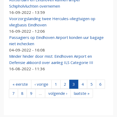
Schipholvluchten overnemen
16-09-2022 - 13:59
Voorzorgslanding twee Hercules-vliegtuigen op
vliegbasis Eindhoven
16-09-2022 - 12:06
Passagiers op Eindhoven Airport konden uur bagage
niet inchecken
04-09-2022 - 16:08
Minder hinder door mist: Eindhoven Airport en
Defensie akkoord over aanleg ILS Categorie III
16-08-2022 - 11:36
« eerste
‹ vorige
1
2
3
4
5
6
7
8
9
…
volgende ›
laatste »