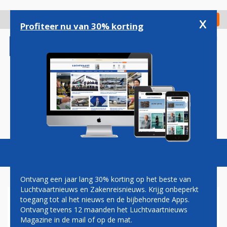
Overslaan
en
x
Digitaal Magazine
Registreer
Check in
naar
Profiteer nu van 30% korting
de
inhoud
gaan
Magazine
Podcasts
Vacatures
Toggl
naviga
Ontvang een jaar lang 30% korting op het beste van
Luchtvaartnieuws en Zakenreisnieuws. Krijg onbeperkt
toegang tot al het nieuws en de bijbehorende Apps.
EINDHOVEN AIRPORT
Ontvang tevens 12 maanden het Luchtvaartnieuws
Magazine in de mail of op de mat.