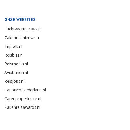
ONZE WEBSITES
Luchtvaartnieuws.nl
Zakenreisnieuws.nl
Triptalk.nl
Reisbizz.nl
Reismedia.nl
Aviabanen.nl
Reisjobs.nl
Caribisch Nederland.nl
Careerexperience.nl
Zakenreisawards.nl