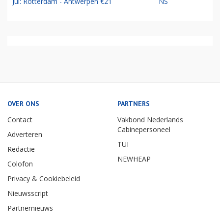
Jul: Rotterdam - Antwerpen €21
NS
OVER ONS
PARTNERS
Contact
Vakbond Nederlands
Cabinepersoneel
Adverteren
TUI
Redactie
NEWHEAP
Colofon
Privacy & Cookiebeleid
Nieuwsscript
Partnernieuws