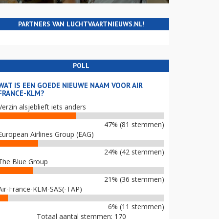
PARTNERS VAN LUCHTVAARTNIEUWS.NL!
POLL
WAT IS EEN GOEDE NIEUWE NAAM VOOR AIR
FRANCE-KLM?
Verzin alsjeblieft iets anders
47% (81 stemmen)
European Airlines Group (EAG)
24% (42 stemmen)
The Blue Group
21% (36 stemmen)
Air-France-KLM-SAS(-TAP)
6% (11 stemmen)
Totaal aantal stemmen: 170