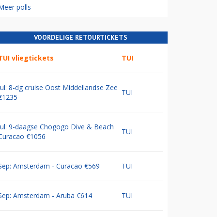
Meer polls
VOORDELIGE RETOURTICKETS
TUI vliegtickets
TUI
Jul: 8-dg cruise Oost Middellandse Zee
TUI
€1235
Jul: 9-daagse Chogogo Dive & Beach
TUI
Curacao €1056
Sep: Amsterdam - Curacao €569
TUI
Sep: Amsterdam - Aruba €614
TUI