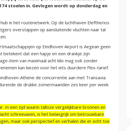
174 stoelen in. Gevlogen wordt op donderdag en
 hub in het routenetwerk. Op de luchthaven Eleftherios
igers overstappen op aansluitende vluchten naar tal
gen.
artmaatschappijen op Eindhoven Airport is Aegean geen
Dat betekent dat een hapje en een drankje zijn
agage-item van maximaal acht kilo mag ook zonder
nemen kan kiezen voor het iets duurdere Flex-tarief.
e Eindhoven-Athene de concurrentie aan met Transavia.
edurende de drukke zomermaanden zes keer per week
r. In een tijd waarin talloze vergelijkbare bronnen en
acht schreeuwen, is het belangrijk om betrouwbare
ngen, maar ook perspectief en verhalen die er echt toe