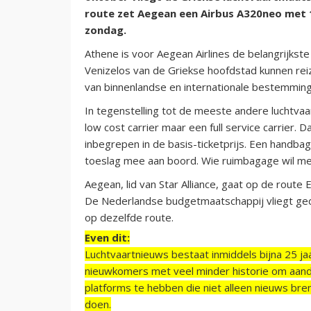
route zet Aegean een Airbus A320neo met 
zondag.
Athene is voor Aegean Airlines de belangrijkste
Venizelos van de Griekse hoofdstad kunnen reiz
van binnenlandse en internationale bestemmin
In tegenstelling tot de meeste andere luchtva
low cost carrier maar een full service carrier. 
inbegrepen in de basis-ticketprijs. Een handb
toeslag mee aan boord. Wie ruimbagage wil mee
Aegean, lid van Star Alliance, gaat op de rout
De Nederlandse budgetmaatschappij vliegt g
op dezelfde route.
Even dit:
Luchtvaartnieuws bestaat inmiddels bijna 25 jaa
nieuwkomers met veel minder historie om aand
platforms te hebben die niet alleen nieuws bre
doen.