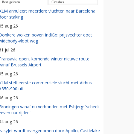
Best gelezen
Crashes
KLM annuleert meerdere vluchten naar Barcelona
door staking
05 aug 26
Donkere wolken boven IndiGo: prijsvechter doet
widebody-vloot weg
31 jul 26
Transavia opent komende winter nieuwe route
vanaf Brussels Airport
05 aug 26
KLM stelt eerste commerciële vlucht met Airbus
A350-900 uit
06 aug 26
Groningen vanaf nu verbonden met Esbjerg: 'scheelt
zeven uur rijden'
04 aug 26
easyJet wordt overgenomen door Apollo, Castlelake