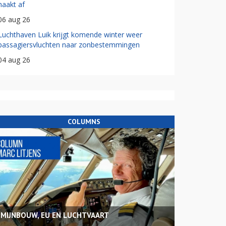
haakt af
06 aug 26
Luchthaven Luik krijgt komende winter weer
passagiersvluchten naar zonbestemmingen
04 aug 26
COLUMNS
MIJNBOUW, EU EN LUCHTVAART