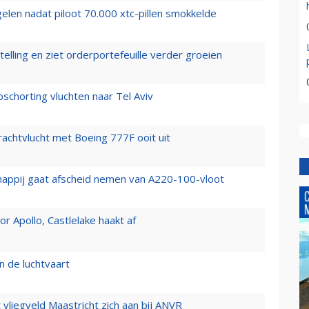
elen nadat piloot 70.000 xtc-pillen smokkelde
elling en ziet orderportefeuille verder groeien
chorting vluchten naar Tel Aviv
vrachtvlucht met Boeing 777F ooit uit
happij gaat afscheid nemen van A220-100-vloot
 Apollo, Castlelake haakt af
n de luchtvaart
t vliegveld Maastricht zich aan bij ANVR