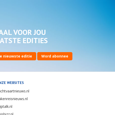
AAL VOOR JOU
ATSTE EDITIES
e nieuwste editie
Word abonnee
NZE WEBSITES
chtvaartnieuws.nl
kenreisnieuws.nl
iptalk.nl
isbizz.nl