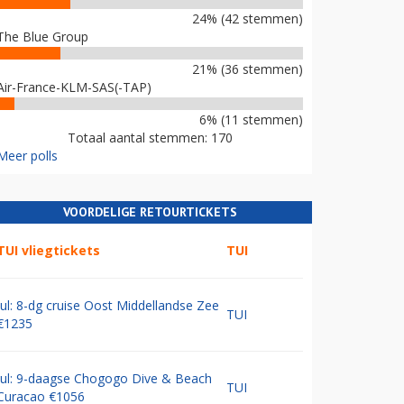
24% (42 stemmen)
The Blue Group
21% (36 stemmen)
Air-France-KLM-SAS(-TAP)
6% (11 stemmen)
Totaal aantal stemmen: 170
Meer polls
VOORDELIGE RETOURTICKETS
TUI vliegtickets
TUI
Jul: 8-dg cruise Oost Middellandse Zee
TUI
€1235
Jul: 9-daagse Chogogo Dive & Beach
TUI
Curacao €1056