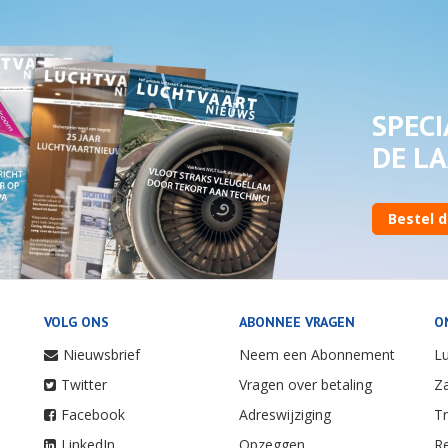
SPECI
DE LA
Bestel d
VOLG ONS
ABONNEE VRAGEN
O
Nieuwsbrief
Neem een Abonnement
Lu
Twitter
Vragen over betaling
Za
Facebook
Adreswijziging
Tr
LinkedIn
Opzeggen
Re