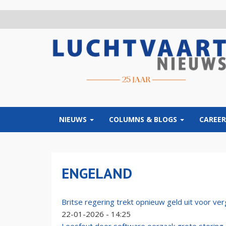
Overslaan
en
naar
de
inhoud
gaan
NIEUWS
COLUMNS & BLOGS
CAREER
ENGELAND
Britse regering trekt opnieuw geld uit voor ver
22-01-2026 - 14:25