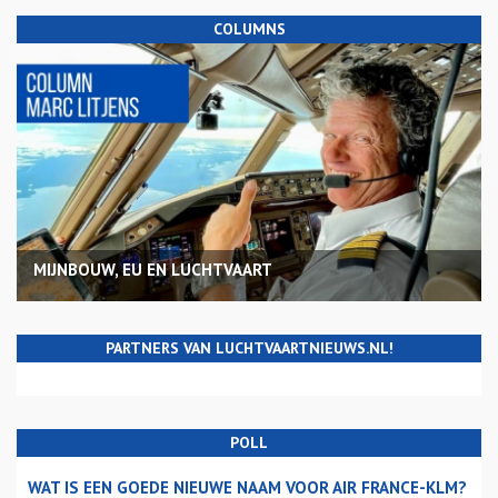
COLUMNS
MIJNBOUW, EU EN LUCHTVAART
PARTNERS VAN LUCHTVAARTNIEUWS.NL!
POLL
WAT IS EEN GOEDE NIEUWE NAAM VOOR AIR FRANCE-KLM?