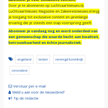
Door je te abonneren op Luchtvaartnieuws.nl,
Luchtvaartnieuws Magazine en Zakenreisnieuws.nl krijg
je toegang tot exclusieve content en jarenlange
ervaring die je steeds een stap voorsprong geeft.
Abonneer je vandaag nog en word onderdeel van
een gemeenschap die waarde hecht aan kwaliteit,
betrouwbaarheid en échte journalistiek.
engeland
testen
verenigd koninkrijk
coronatest
Verstuur per e-mail
Meld u aan voor de nieuwsbrief
Tip de redactie