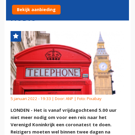
VANAF VRIJDAG NIET MEER
Bekijk aanbieding
NODIG
5 januari 2022 - 19:33 | Door:
ANP
| Foto: Pixabay
LONDEN - Het is vanaf vrijdagochtend 5.00 uur
niet meer nodig om voor een reis naar het
Verenigd Koninkrijk een coronatest te doen.
Reizigers moeten wel binnen twee dagen na