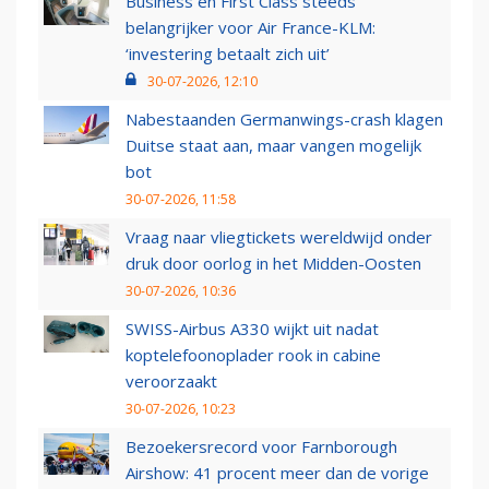
Business en First Class steeds
belangrijker voor Air France-KLM:
‘investering betaalt zich uit’
30-07-2026, 12:10
Nabestaanden Germanwings-crash klagen
Duitse staat aan, maar vangen mogelijk
bot
30-07-2026, 11:58
Vraag naar vliegtickets wereldwijd onder
druk door oorlog in het Midden-Oosten
30-07-2026, 10:36
SWISS-Airbus A330 wijkt uit nadat
koptelefoonoplader rook in cabine
veroorzaakt
30-07-2026, 10:23
Bezoekersrecord voor Farnborough
Airshow: 41 procent meer dan de vorige