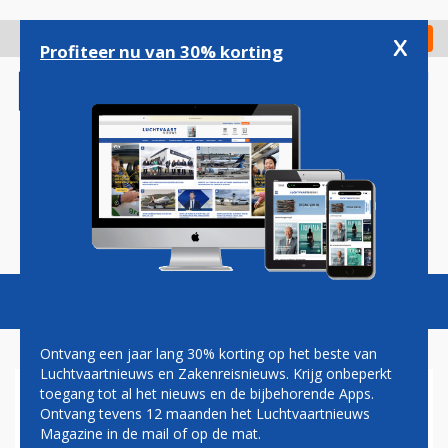
Overslaan
en
x
Digitaal Magazine
Registreer
Check in
naar
Profiteer nu van 30% korting
de
inhoud
gaan
Magazine
Podcasts
Vacatures
Toggl
naviga
Ontvang een jaar lang 30% korting op het beste van
Luchtvaartnieuws en Zakenreisnieuws. Krijg onbeperkt
toegang tot al het nieuws en de bijbehorende Apps.
TESTEN VÓÓR REIS NAAR
Ontvang tevens 12 maanden het Luchtvaartnieuws
VERENIGD KONINKRIJK
Magazine in de mail of op de mat.