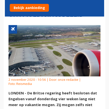
NEDERLAND MOGELIJK
Bekijk aanbieding
ONTMOEDIGINGSBELEID
2 november 2020 - 10:56 | Door:
onze redactie
|
Foto: Reismedia
LONDEN - De Britse regering heeft besloten dat
Engelsen vanaf donderdag vier weken lang niet
meer op vakantie mogen. Zij mogen zelfs niet