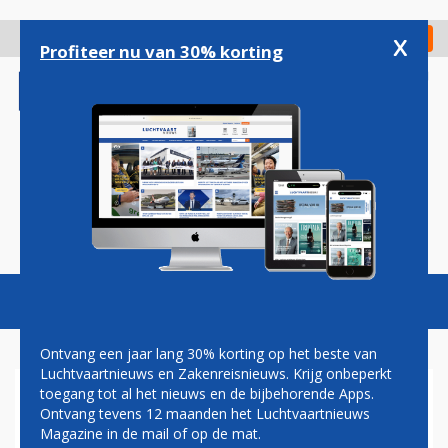
Overslaan
en
x
Digitaal Magazine
Registreer
Check in
naar
Profiteer nu van 30% korting
de
inhoud
gaan
Magazine
Podcasts
Vacatures
Toggl
naviga
Ontvang een jaar lang 30% korting op het beste van
Luchtvaartnieuws en Zakenreisnieuws. Krijg onbeperkt
toegang tot al het nieuws en de bijbehorende Apps.
ENGELSEN MOGEN NIET
Ontvang tevens 12 maanden het Luchtvaartnieuws
MEER OP VAKANTIE, IN
Magazine in de mail of op de mat.