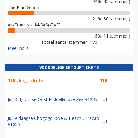
24% (42 stemmen)
The Blue Group
21% (36 stemmen)
Air-France-KLM-SAS(-TAP)
6% (11 stemmen)
Totaal aantal stemmen: 170
Meer polls
VOORDELIGE RETOURTICKETS
TUI vliegtickets
TUI
Jul: 8-dg cruise Oost Middellandse Zee €1235
TUI
Jul: 9-daagse Chogogo Dive & Beach Curacao
TUI
€1056