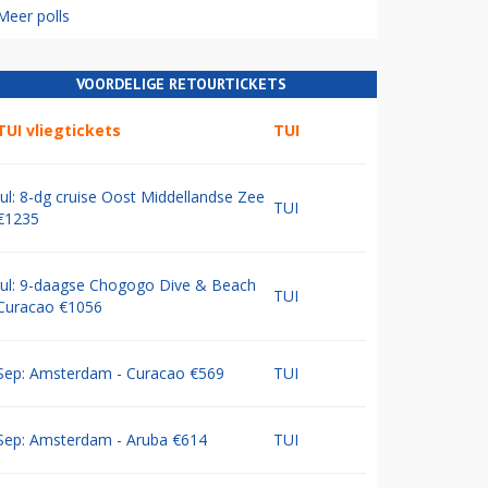
Meer polls
VOORDELIGE RETOURTICKETS
TUI vliegtickets
TUI
Jul: 8-dg cruise Oost Middellandse Zee
TUI
€1235
Jul: 9-daagse Chogogo Dive & Beach
TUI
Curacao €1056
Sep: Amsterdam - Curacao €569
TUI
Sep: Amsterdam - Aruba €614
TUI