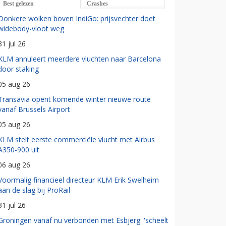
Best gelezen
Crashes
Donkere wolken boven IndiGo: prijsvechter doet
widebody-vloot weg
31 jul 26
KLM annuleert meerdere vluchten naar Barcelona
door staking
05 aug 26
Transavia opent komende winter nieuwe route
vanaf Brussels Airport
05 aug 26
KLM stelt eerste commerciële vlucht met Airbus
A350-900 uit
06 aug 26
Voormalig financieel directeur KLM Erik Swelheim
aan de slag bij ProRail
31 jul 26
Groningen vanaf nu verbonden met Esbjerg: 'scheelt