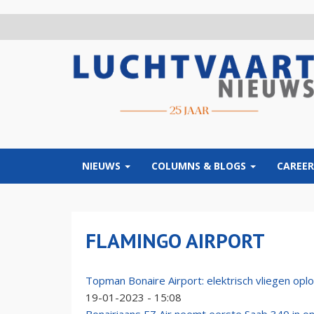
Overslaan
en
naar
de
inhoud
gaan
NIEUWS
COLUMNS & BLOGS
CAREER
FLAMINGO AIRPORT
Topman Bonaire Airport: elektrisch vliegen op
19-01-2023 - 15:08