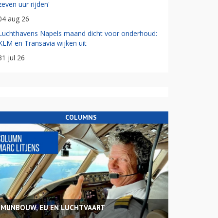
zeven uur rijden'
04 aug 26
Luchthavens Napels maand dicht voor onderhoud:
KLM en Transavia wijken uit
31 jul 26
COLUMNS
MIJNBOUW, EU EN LUCHTVAART