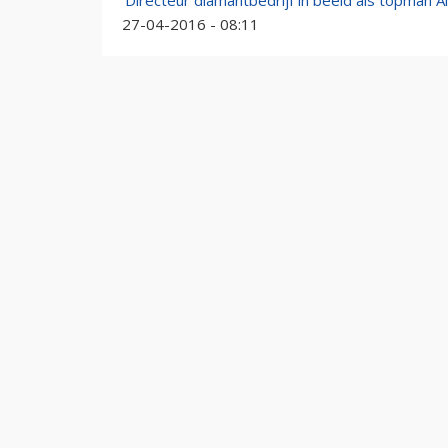
'Directeur diamantbedrijf in beeld als topman A
27-04-2016 - 08:11