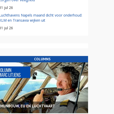
31 jul 26
Luchthavens Napels maand dicht voor onderhoud:
KLM en Transavia wijken uit
31 jul 26
COLUMNS
MIJNBOUW, EU EN LUCHTVAART