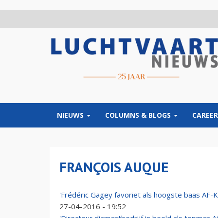
Overslaan
en
naar
de
inhoud
gaan
NIEUWS
COLUMNS & BLOGS
CAREER
FRANÇOIS AUQUE
'Frédéric Gagey favoriet als hoogste baas AF-
27-04-2016 - 19:52