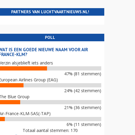
PARTNERS VAN LUCHTVAARTNIEUWS.NL!
POLL
WAT IS EEN GOEDE NIEUWE NAAM VOOR AIR
FRANCE-KLM?
Verzin alsjeblieft iets anders
47% (81 stemmen)
European Airlines Group (EAG)
24% (42 stemmen)
The Blue Group
21% (36 stemmen)
Air-France-KLM-SAS(-TAP)
6% (11 stemmen)
Totaal aantal stemmen: 170