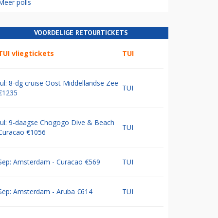
Meer polls
VOORDELIGE RETOURTICKETS
TUI vliegtickets
TUI
Jul: 8-dg cruise Oost Middellandse Zee
TUI
€1235
Jul: 9-daagse Chogogo Dive & Beach
TUI
Curacao €1056
Sep: Amsterdam - Curacao €569
TUI
Sep: Amsterdam - Aruba €614
TUI