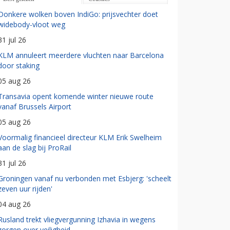
Donkere wolken boven IndiGo: prijsvechter doet
widebody-vloot weg
31 jul 26
KLM annuleert meerdere vluchten naar Barcelona
door staking
05 aug 26
Transavia opent komende winter nieuwe route
vanaf Brussels Airport
05 aug 26
Voormalig financieel directeur KLM Erik Swelheim
aan de slag bij ProRail
31 jul 26
Groningen vanaf nu verbonden met Esbjerg: 'scheelt
zeven uur rijden'
04 aug 26
Rusland trekt vliegvergunning Izhavia in wegens
zorgen over veiligheid