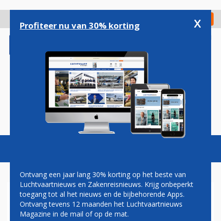
Overslaan
en
x
Digitaal Magazine
Registreer
Check in
naar
Profiteer nu van 30% korting
de
inhoud
gaan
Magazine
Podcasts
Vacatures
Toggl
naviga
Ontvang een jaar lang 30% korting op het beste van
Luchtvaartnieuws en Zakenreisnieuws. Krijg onbeperkt
toegang tot al het nieuws en de bijbehorende Apps.
GARUDA INDONESIA
Ontvang tevens 12 maanden het Luchtvaartnieuws
Magazine in de mail of op de mat.