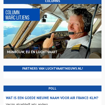
COLUMNS
MIJNBOUW, EU EN LUCHTVAART
PARTNERS VAN LUCHTVAARTNIEUWS.NL!
POLL
WAT IS EEN GOEDE NIEUWE NAAM VOOR AIR FRANCE-KLM?
Verzin alsjeblieft iets anders