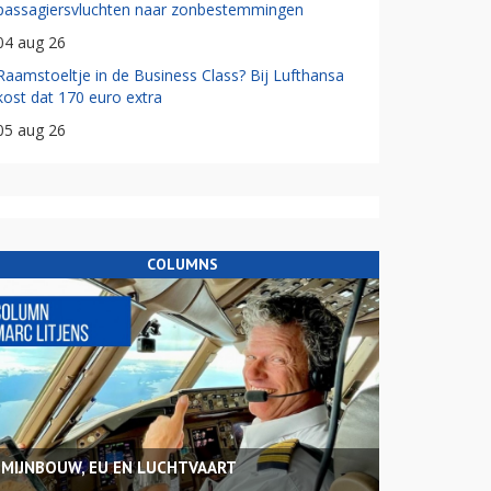
passagiersvluchten naar zonbestemmingen
04 aug 26
Raamstoeltje in de Business Class? Bij Lufthansa
kost dat 170 euro extra
05 aug 26
COLUMNS
MIJNBOUW, EU EN LUCHTVAART