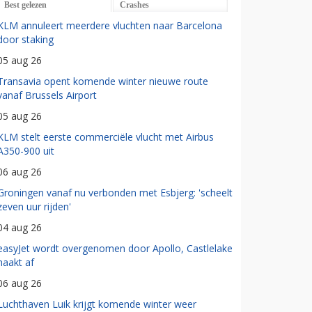
Best gelezen
Crashes
KLM annuleert meerdere vluchten naar Barcelona
door staking
05 aug 26
Transavia opent komende winter nieuwe route
vanaf Brussels Airport
05 aug 26
KLM stelt eerste commerciële vlucht met Airbus
A350-900 uit
06 aug 26
Groningen vanaf nu verbonden met Esbjerg: 'scheelt
zeven uur rijden'
04 aug 26
easyJet wordt overgenomen door Apollo, Castlelake
haakt af
06 aug 26
Luchthaven Luik krijgt komende winter weer