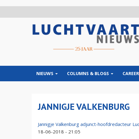
Overslaan
en
naar
de
inhoud
gaan
NIEUWS
COLUMNS & BLOGS
CAREER
JANNIGJE VALKENBURG
Jannigje Valkenburg adjunct-hoofdredacteur L
18-06-2018 - 21:05