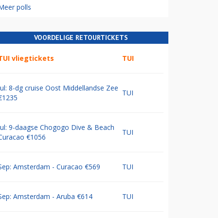
Meer polls
VOORDELIGE RETOURTICKETS
TUI vliegtickets
TUI
Jul: 8-dg cruise Oost Middellandse Zee
TUI
€1235
Jul: 9-daagse Chogogo Dive & Beach
TUI
Curacao €1056
Sep: Amsterdam - Curacao €569
TUI
Sep: Amsterdam - Aruba €614
TUI