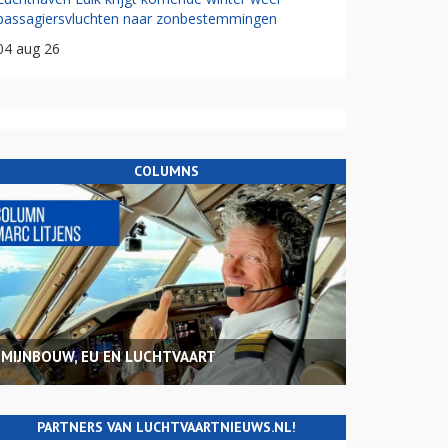
passagiersvluchten naar zonbestemmingen
04 aug 26
COLUMNS
MIJNBOUW, EU EN LUCHTVAART
PARTNERS VAN LUCHTVAARTNIEUWS.NL!