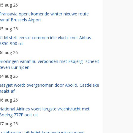
05 aug 26
Transavia opent komende winter nieuwe route
vanaf Brussels Airport
05 aug 26
KLM stelt eerste commerciële vlucht met Airbus
A350-900 uit
06 aug 26
Groningen vanaf nu verbonden met Esbjerg: 'scheelt
zeven uur rijden'
04 aug 26
easyJet wordt overgenomen door Apollo, Castlelake
haakt af
06 aug 26
National Airlines voert langste vrachtvlucht met
Boeing 777F ooit uit
07 aug 26
Luchthaven Luik krijgt komende winter weer