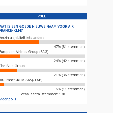
POLL
WAT IS EEN GOEDE NIEUWE NAAM VOOR AIR
FRANCE-KLM?
Verzin alsjeblieft iets anders
47% (81 stemmen)
European Airlines Group (EAG)
24% (42 stemmen)
The Blue Group
21% (36 stemmen)
Air-France-KLM-SAS(-TAP)
6% (11 stemmen)
Totaal aantal stemmen: 170
Meer polls