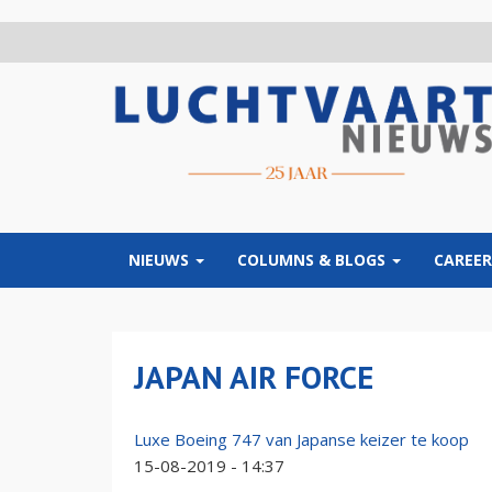
Overslaan
en
naar
de
inhoud
gaan
NIEUWS
COLUMNS & BLOGS
CAREER
JAPAN AIR FORCE
Luxe Boeing 747 van Japanse keizer te koop
15-08-2019 - 14:37