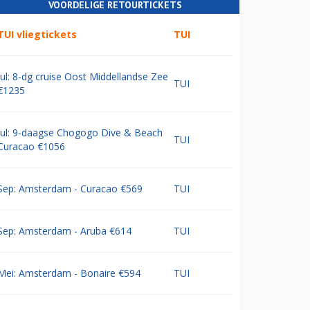
VOORDELIGE RETOURTICKETS
TUI vliegtickets
TUI
Jul: 8-dg cruise Oost Middellandse Zee
TUI
€1235
Jul: 9-daagse Chogogo Dive & Beach
TUI
Curacao €1056
Sep: Amsterdam - Curacao €569
TUI
Sep: Amsterdam - Aruba €614
TUI
Mei: Amsterdam - Bonaire €594
TUI