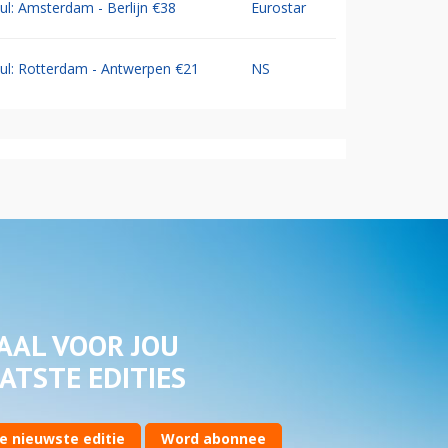
Jul: Amsterdam - Berlijn €38
Eurostar
Jul: Rotterdam - Antwerpen €21
NS
AAL VOOR JOU
ATSTE EDITIES
e nieuwste editie
Word abonnee