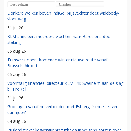
Best gelezen
Crashes
Donkere wolken boven IndiGo: prijsvechter doet widebody-
vloot weg
31 jul 26
KLM annuleert meerdere vluchten naar Barcelona door
staking
05 aug 26
Transavia opent komende winter nieuwe route vanaf
Brussels Airport
05 aug 26
Voormalig financieel directeur KLM Erik Swelheim aan de slag
bij ProRail
31 jul 26
Groningen vanaf nu verbonden met Esbjerg: 'scheelt zeven
uur rijden'
04 aug 26
Rusland trekt vliegvergunning Izhavia in wegens zorgen over