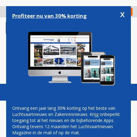
Overslaan
en
x
Digitaal Magazine
Registreer
Check in
naar
Profiteer nu van 30% korting
de
inhoud
gaan
Magazine
Podcasts
Vacatures
Toggl
naviga
Ontvang een jaar lang 30% korting op het beste van
Luchtvaartnieuws en Zakenreisnieuws. Krijg onbeperkt
toegang tot al het nieuws en de bijbehorende Apps.
JAZEERA AIRWAYS
Ontvang tevens 12 maanden het Luchtvaartnieuws
Magazine in de mail of op de mat.