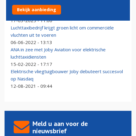
Virgin Atlantic wil reizigers met elektrische luchttaxi's
Bekijk aanbieding
naar hun vliegtuig brengen
17-03-2025 - 11:06
Luchttaxibedrijf krijgt groen licht om commerciële
vluchten uit te voeren
06-06-2022 - 13:13
ANA in zee met Joby Aviation voor elektrische
luchttaxidiensten
15-02-2022 - 17:17
Elektrische vliegtuigbouwer Joby debuteert succesvol
op Nasdaq
12-08-2021 - 09:44
Meld u aan voor de
nieuwsbrief