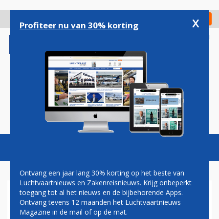
Overslaan
en
x
Digitaal Magazine
Registreer
Check in
naar
Profiteer nu van 30% korting
de
inhoud
gaan
Magazine
Podcasts
Vacatures
Toggl
naviga
Ontvang een jaar lang 30% korting op het beste van
Luchtvaartnieuws en Zakenreisnieuws. Krijg onbeperkt
toegang tot al het nieuws en de bijbehorende Apps.
JOBY
Ontvang tevens 12 maanden het Luchtvaartnieuws
Magazine in de mail of op de mat.