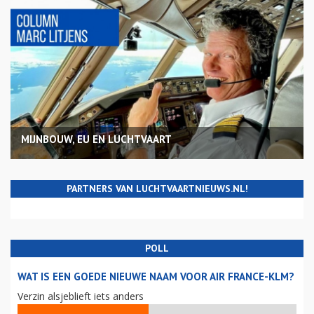
MIJNBOUW, EU EN LUCHTVAART
PARTNERS VAN LUCHTVAARTNIEUWS.NL!
POLL
WAT IS EEN GOEDE NIEUWE NAAM VOOR AIR FRANCE-KLM?
Verzin alsjeblieft iets anders