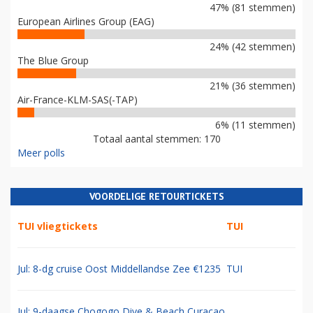
47% (81 stemmen)
European Airlines Group (EAG)
24% (42 stemmen)
The Blue Group
21% (36 stemmen)
Air-France-KLM-SAS(-TAP)
6% (11 stemmen)
Totaal aantal stemmen: 170
Meer polls
VOORDELIGE RETOURTICKETS
TUI vliegtickets
TUI
Jul: 8-dg cruise Oost Middellandse Zee €1235
TUI
Jul: 9-daagse Chogogo Dive & Beach Curacao