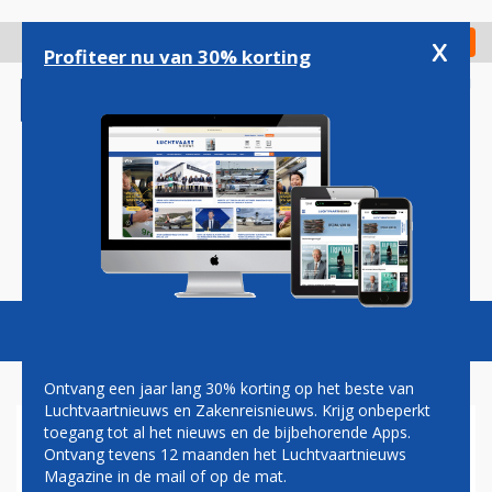
Overslaan
en
x
Digitaal Magazine
Registreer
Check in
naar
Profiteer nu van 30% korting
de
inhoud
gaan
Magazine
Podcasts
Vacatures
Toggl
naviga
Ontvang een jaar lang 30% korting op het beste van
Luchtvaartnieuws en Zakenreisnieuws. Krijg onbeperkt
toegang tot al het nieuws en de bijbehorende Apps.
LOUNGE
Ontvang tevens 12 maanden het Luchtvaartnieuws
Magazine in de mail of op de mat.