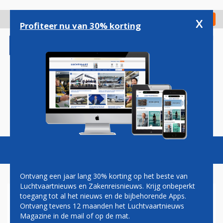
Overslaan
en
x
Digitaal Magazine
Registreer
Check in
naar
Profiteer nu van 30% korting
de
inhoud
gaan
Magazine
Podcasts
Vacatures
Toggl
naviga
Ontvang een jaar lang 30% korting op het beste van
Luchtvaartnieuws en Zakenreisnieuws. Krijg onbeperkt
toegang tot al het nieuws en de bijbehorende Apps.
MARGRETHE VESTAGER
Ontvang tevens 12 maanden het Luchtvaartnieuws
Magazine in de mail of op de mat.