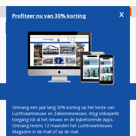
Overslaan
en
x
Digitaal Magazine
Registreer
Check in
naar
Profiteer nu van 30% korting
de
inhoud
gaan
Magazine
Podcasts
Vacatures
Toggl
naviga
Ontvang een jaar lang 30% korting op het beste van
Luchtvaartnieuws en Zakenreisnieuws. Krijg onbeperkt
toegang tot al het nieuws en de bijbehorende Apps.
NACHTTREIN
Ontvang tevens 12 maanden het Luchtvaartnieuws
Magazine in de mail of op de mat.