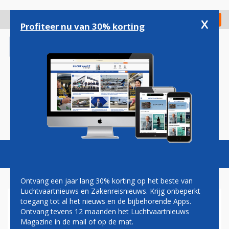
Overslaan
en
x
Digitaal Magazine
Registreer
Check in
naar
Profiteer nu van 30% korting
de
inhoud
gaan
Magazine
Podcasts
Vacatures
Toggl
naviga
Ontvang een jaar lang 30% korting op het beste van
Luchtvaartnieuws en Zakenreisnieuws. Krijg onbeperkt
toegang tot al het nieuws en de bijbehorende Apps.
NACHTTREIN NAAR ACHT
Ontvang tevens 12 maanden het Luchtvaartnieuws
BESTEMMINGEN KANSRIJK
Magazine in de mail of op de mat.