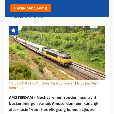
ALTERNATIEF VOOR
Bekijk aanbieding
VLIEGTUIG
12 juli 2019 - 15:04 | Door:
Neal Luitwieler
| Foto: Jan Derk
Remmers
AMSTERDAM - Nachttreinen zouden naar acht
bestemmingen vanuit Amsterdam een kansrijk
alternatief voor het vliegtuig kunnen zijn, zo