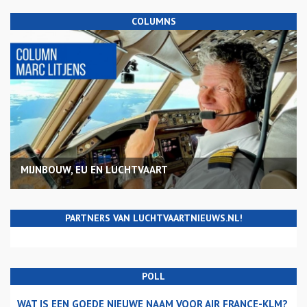
COLUMNS
MIJNBOUW, EU EN LUCHTVAART
PARTNERS VAN LUCHTVAARTNIEUWS.NL!
POLL
WAT IS EEN GOEDE NIEUWE NAAM VOOR AIR FRANCE-KLM?