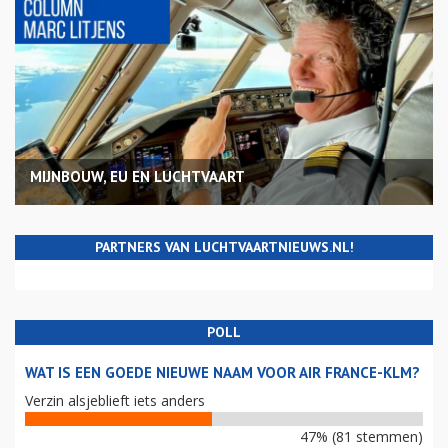
MIJNBOUW, EU EN LUCHTVAART
PARTNERS VAN LUCHTVAARTNIEUWS.NL!
POLL
WAT IS EEN GOEDE NIEUWE NAAM VOOR AIR FRANCE-KLM?
Verzin alsjeblieft iets anders
47% (81 stemmen)