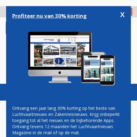
Overslaan
en
x
Digitaal Magazine
Registreer
Check in
naar
Profiteer nu van 30% korting
de
inhoud
gaan
Magazine
Podcasts
Vacatures
Toggl
naviga
Ontvang een jaar lang 30% korting op het beste van
Luchtvaartnieuws en Zakenreisnieuws. Krijg onbeperkt
toegang tot al het nieuws en de bijbehorende Apps.
NEUS
Ontvang tevens 12 maanden het Luchtvaartnieuws
Magazine in de mail of op de mat.