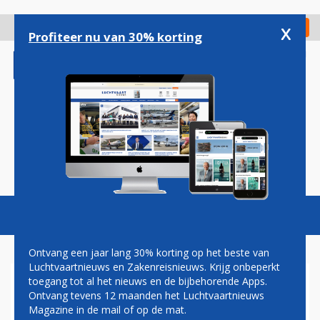
Overslaan
en
x
Digitaal Magazine
Registreer
Check in
naar
Profiteer nu van 30% korting
de
inhoud
gaan
Magazine
Podcasts
Vacatures
Toggl
naviga
Ontvang een jaar lang 30% korting op het beste van
Luchtvaartnieuws en Zakenreisnieuws. Krijg onbeperkt
toegang tot al het nieuws en de bijbehorende Apps.
NEUS
Ontvang tevens 12 maanden het Luchtvaartnieuws
Magazine in de mail of op de mat.