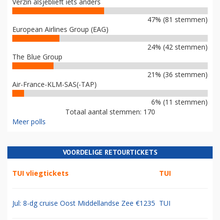
Verzin alsjeblieft iets anders
47% (81 stemmen)
European Airlines Group (EAG)
24% (42 stemmen)
The Blue Group
21% (36 stemmen)
Air-France-KLM-SAS(-TAP)
6% (11 stemmen)
Totaal aantal stemmen: 170
Meer polls
VOORDELIGE RETOURTICKETS
TUI vliegtickets
TUI
Jul: 8-dg cruise Oost Middellandse Zee €1235
TUI