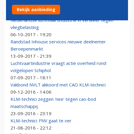
Technici dienen CAO-voorstellen in bij KLM
Bekijk aanbieding
09-03-2018 - 15:51
Nederlandse luchtvaartindustrie in verweer tegen
vliegbelasting
06-10-2017 - 19:20
Randstad Inhouse services nieuwe deelnemer
Beroepenmarkt
13-09-2017 - 21:39
Luchtvaartindustrie vraagt actie overheid rond
volgelopen Schiphol
07-09-2017 - 18:11
Vakbond NVLT akkoord met CAO KLM-technici
09-12-2016 - 14:06
KLM-technici zeggen 'nee' tegen cao-bod
maatschappij
23-09-2016 - 23:19
KLM-technici: FNV gaat te ver
21-08-2016 - 22:12