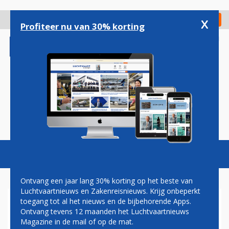
Overslaan
en
x
Digitaal Magazine
Registreer
Check in
naar
Profiteer nu van 30% korting
de
inhoud
gaan
Magazine
Podcasts
Vacatures
Toggl
naviga
Ontvang een jaar lang 30% korting op het beste van
Luchtvaartnieuws en Zakenreisnieuws. Krijg onbeperkt
toegang tot al het nieuws en de bijbehorende Apps.
NVLT
Ontvang tevens 12 maanden het Luchtvaartnieuws
Magazine in de mail of op de mat.