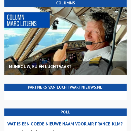
COLUMNS
MIJNBOUW, EU EN LUCHTVAART
PARTNERS VAN LUCHTVAARTNIEUWS.NL!
POLL
WAT IS EEN GOEDE NIEUWE NAAM VOOR AIR FRANCE-KLM?