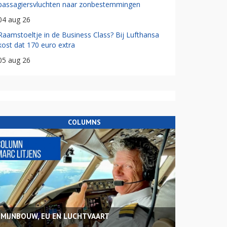
passagiersvluchten naar zonbestemmingen
04 aug 26
Raamstoeltje in de Business Class? Bij Lufthansa
kost dat 170 euro extra
05 aug 26
COLUMNS
MIJNBOUW, EU EN LUCHTVAART