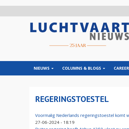
Overslaan
en
naar
de
inhoud
gaan
NIEUWS
COLUMNS & BLOGS
CAREER
REGERINGSTOESTEL
Voormalig Nederlands regeringstoestel komt 
27-06-2024 - 18:19