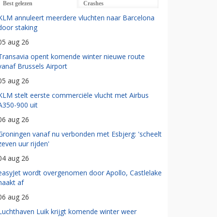
Best gelezen
Crashes
KLM annuleert meerdere vluchten naar Barcelona
door staking
05 aug 26
Transavia opent komende winter nieuwe route
vanaf Brussels Airport
05 aug 26
KLM stelt eerste commerciële vlucht met Airbus
A350-900 uit
06 aug 26
Groningen vanaf nu verbonden met Esbjerg: 'scheelt
zeven uur rijden'
04 aug 26
easyJet wordt overgenomen door Apollo, Castlelake
haakt af
06 aug 26
Luchthaven Luik krijgt komende winter weer