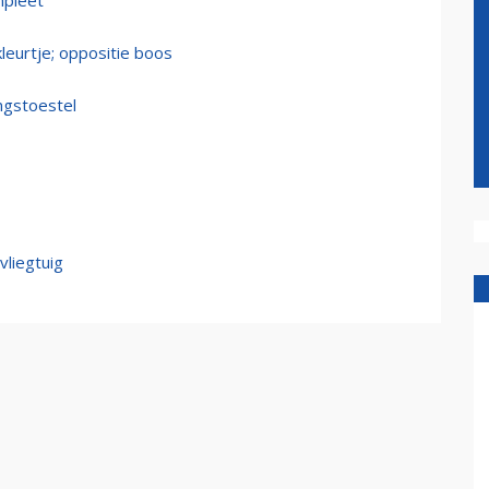
mpleet
kleurtje; oppositie boos
ngstoestel
vliegtuig