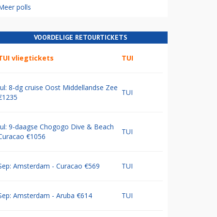
Meer polls
VOORDELIGE RETOURTICKETS
TUI vliegtickets
TUI
Jul: 8-dg cruise Oost Middellandse Zee
TUI
€1235
Jul: 9-daagse Chogogo Dive & Beach
TUI
Curacao €1056
Sep: Amsterdam - Curacao €569
TUI
Sep: Amsterdam - Aruba €614
TUI