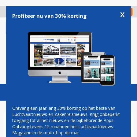
Overslaan
en
x
Digitaal Magazine
Registreer
Check in
naar
Profiteer nu van 30% korting
de
inhoud
gaan
Magazine
Podcasts
Vacatures
Toggl
naviga
Ontvang een jaar lang 30% korting op het beste van
Luchtvaartnieuws en Zakenreisnieuws. Krijg onbeperkt
toegang tot al het nieuws en de bijbehorende Apps.
SAMENWERKING
Ontvang tevens 12 maanden het Luchtvaartnieuws
Magazine in de mail of op de mat.