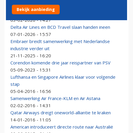
Etihad Airways gaat samenwerking aan voor Abu Dhabi
Bekijk aanbieding
Gold Cup
03-02-2026 - 14:27
Delta Air Lines en BCD Travel slaan handen ineen
07-01-2026 - 15:57
Embraer breidt samenwerking met Nederlandse
industrie verder uit
21-11-2025 - 16:20
Corendon komende drie jaar reispartner van PSV
05-09-2023 - 15:31
Lufthansa en Singapore Airlines klaar voor volgende
stap
05-04-2016 - 16:56
Samenwerking Air France-KLM en Air Astana
02-02-2016 - 14:31
Qatar Airways dreigt oneworld-alliantie te kraken
14-01-2016 - 11:05
American introduceert directe route naar Australië