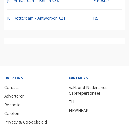
Jul: Amsterdam - Berlijn €38
Eurostar
Jul: Rotterdam - Antwerpen €21
NS
OVER ONS
PARTNERS
Contact
Vakbond Nederlands
Cabinepersoneel
Adverteren
TUI
Redactie
NEWHEAP
Colofon
Privacy & Cookiebeleid