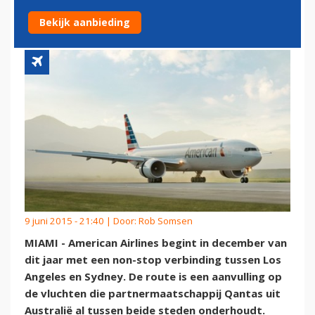
AUSTRALIË
Bekijk aanbieding
9 juni 2015 - 21:40 | Door:
Rob Somsen
MIAMI - American Airlines begint in december van
dit jaar met een non-stop verbinding tussen Los
Angeles en Sydney. De route is een aanvulling op
de vluchten die partnermaatschappij Qantas uit
Australië al tussen beide steden onderhoudt.