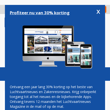
Overslaan
en
x
Digitaal Magazine
Registreer
Check in
naar
Profiteer nu van 30% korting
de
inhoud
gaan
Magazine
Podcasts
Vacatures
Toggl
naviga
Ontvang een jaar lang 30% korting op het beste van
Luchtvaartnieuws en Zakenreisnieuws. Krijg onbeperkt
toegang tot al het nieuws en de bijbehorende Apps.
AMERICAN INTRODUCEERT
Ontvang tevens 12 maanden het Luchtvaartnieuws
DIRECTE ROUTE NAAR
Magazine in de mail of op de mat.