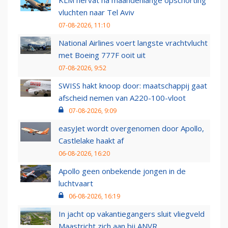
KLM hervat na maandenlange opschorting
vluchten naar Tel Aviv
07-08-2026, 11:10
National Airlines voert langste vrachtvlucht
met Boeing 777F ooit uit
07-08-2026, 9:52
SWISS hakt knoop door: maatschappij gaat
afscheid nemen van A220-100-vloot
07-08-2026, 9:09
easyJet wordt overgenomen door Apollo,
Castlelake haakt af
06-08-2026, 16:20
Apollo geen onbekende jongen in de
luchtvaart
06-08-2026, 16:19
In jacht op vakantiegangers sluit vliegveld
Maastricht zich aan bij ANVR