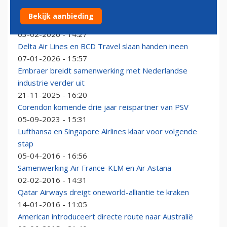
Etihad Airways gaat samenwerking aan voor Abu Dhabi
Bekijk aanbieding
Gold Cup
03-02-2026 - 14:27
Delta Air Lines en BCD Travel slaan handen ineen
07-01-2026 - 15:57
Embraer breidt samenwerking met Nederlandse
industrie verder uit
21-11-2025 - 16:20
Corendon komende drie jaar reispartner van PSV
05-09-2023 - 15:31
Lufthansa en Singapore Airlines klaar voor volgende
stap
05-04-2016 - 16:56
Samenwerking Air France-KLM en Air Astana
02-02-2016 - 14:31
Qatar Airways dreigt oneworld-alliantie te kraken
14-01-2016 - 11:05
American introduceert directe route naar Australië