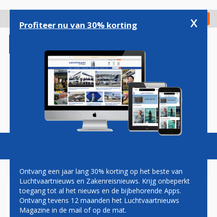
Overslaan
en
x
Digitaal Magazine
Registreer
Check in
naar
Profiteer nu van 30% korting
de
inhoud
gaan
Magazine
Podcasts
Vacatures
Toggl
naviga
Ontvang een jaar lang 30% korting op het beste van
Luchtvaartnieuws en Zakenreisnieuws. Krijg onbeperkt
toegang tot al het nieuws en de bijbehorende Apps.
SAMENWERKING
Ontvang tevens 12 maanden het Luchtvaartnieuws
Magazine in de mail of op de mat.