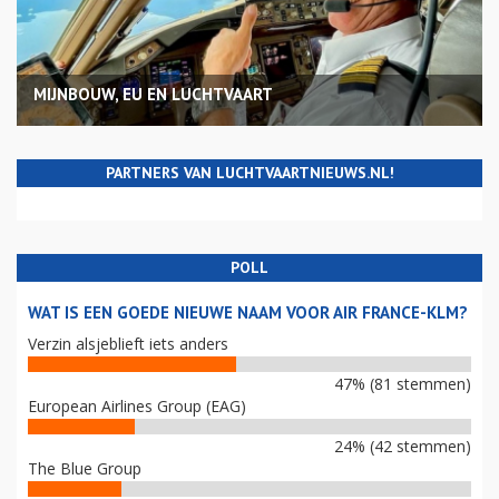
MIJNBOUW, EU EN LUCHTVAART
PARTNERS VAN LUCHTVAARTNIEUWS.NL!
POLL
WAT IS EEN GOEDE NIEUWE NAAM VOOR AIR FRANCE-KLM?
Verzin alsjeblieft iets anders
47% (81 stemmen)
European Airlines Group (EAG)
24% (42 stemmen)
The Blue Group