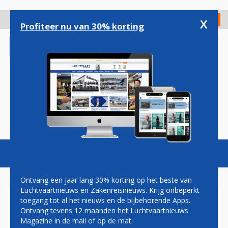
Overslaan
en
x
Digitaal Magazine
Registreer
Check in
naar
Profiteer nu van 30% korting
de
inhoud
gaan
Magazine
Podcasts
Vacatures
Toggl
naviga
Ontvang een jaar lang 30% korting op het beste van
Luchtvaartnieuws en Zakenreisnieuws. Krijg onbeperkt
toegang tot al het nieuws en de bijbehorende Apps.
DELTA OP ZOEK NAAR
Ontvang tevens 12 maanden het Luchtvaartnieuws
STERKE PARTNER IN AZIË
Magazine in de mail of op de mat.