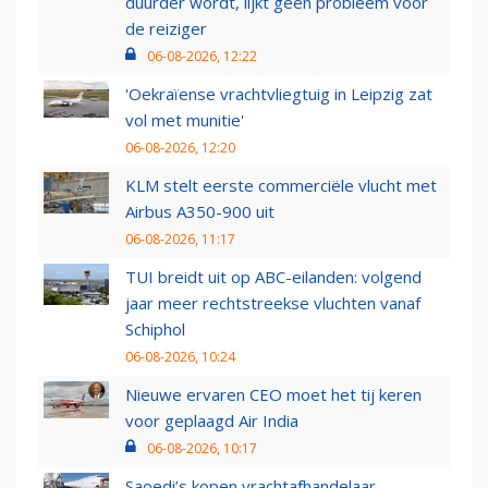
duurder wordt, lijkt geen probleem voor
de reiziger
06-08-2026, 12:22
'Oekraïense vrachtvliegtuig in Leipzig zat
vol met munitie'
06-08-2026, 12:20
KLM stelt eerste commerciële vlucht met
Airbus A350-900 uit
06-08-2026, 11:17
TUI breidt uit op ABC-eilanden: volgend
jaar meer rechtstreekse vluchten vanaf
Schiphol
06-08-2026, 10:24
Nieuwe ervaren CEO moet het tij keren
voor geplaagd Air India
06-08-2026, 10:17
Saoedi’s kopen vrachtafhandelaar