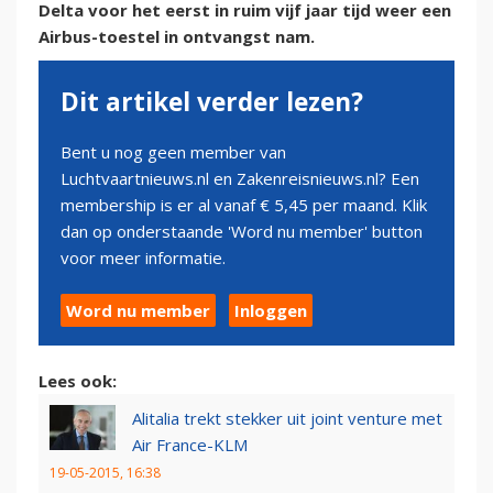
Delta voor het eerst in ruim vijf jaar tijd weer een
Airbus-toestel in ontvangst nam.
Dit artikel verder lezen?
Bent u nog geen member van
Luchtvaartnieuws.nl en Zakenreisnieuws.nl? Een
membership is er al vanaf € 5,45 per maand. Klik
dan op onderstaande 'Word nu member' button
voor meer informatie.
Word nu member
Inloggen
Lees ook:
Alitalia trekt stekker uit joint venture met
Air France-KLM
19-05-2015, 16:38