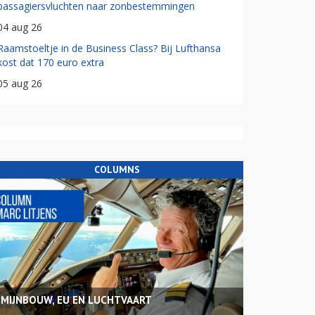
passagiersvluchten naar zonbestemmingen
04 aug 26
Raamstoeltje in de Business Class? Bij Lufthansa
kost dat 170 euro extra
05 aug 26
COLUMNS
MIJNBOUW, EU EN LUCHTVAART