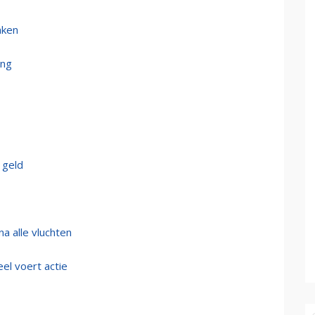
aken
ing
 geld
a alle vluchten
el voert actie