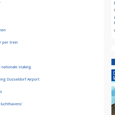
r
nen
 per trein
ë
 nationale staking
ing Düsseldorf Airport
ns
 luchthavens'