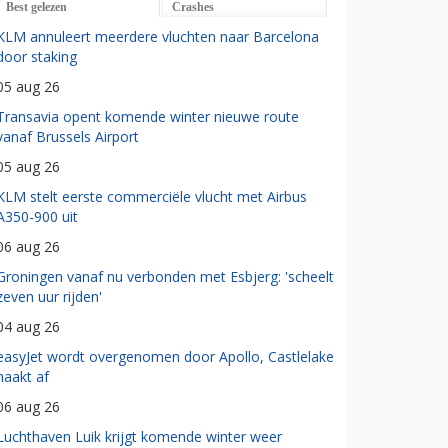
Best gelezen
Crashes
KLM annuleert meerdere vluchten naar Barcelona
door staking
05 aug 26
Transavia opent komende winter nieuwe route
vanaf Brussels Airport
05 aug 26
KLM stelt eerste commerciële vlucht met Airbus
A350-900 uit
06 aug 26
Groningen vanaf nu verbonden met Esbjerg: 'scheelt
zeven uur rijden'
04 aug 26
easyJet wordt overgenomen door Apollo, Castlelake
haakt af
06 aug 26
Luchthaven Luik krijgt komende winter weer