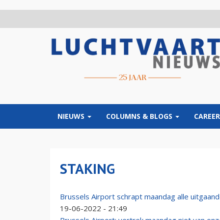
Overslaan
en
naar
de
inhoud
gaan
NIEUWS
COLUMNS & BLOGS
CAREER
STAKING
Brussels Airport schrapt maandag alle uitgaand
19-06-2022 - 21:49