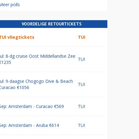
Meer polls
VOORDELIGE RETOURTICKETS
TUI vliegtickets
TUI
Jul: 8-dg cruise Oost Middellandse Zee
TUI
€1235
Jul: 9-daagse Chogogo Dive & Beach
TUI
Curacao €1056
Sep: Amsterdam - Curacao €569
TUI
Sep: Amsterdam - Aruba €614
TUI