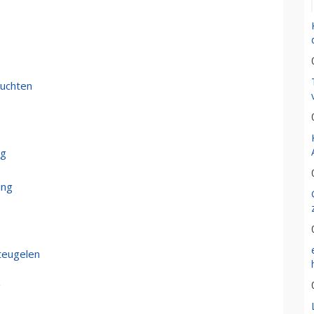
luchten
ng
ing
teugelen
'