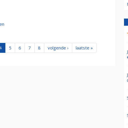
gen
4
5
6
7
8
volgende ›
laatste »