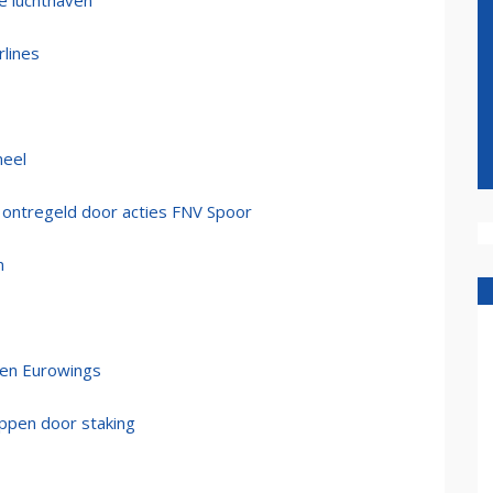
e luchthaven
rlines
neel
 ontregeld door acties FNV Spoor
n
ngen Eurowings
appen door staking