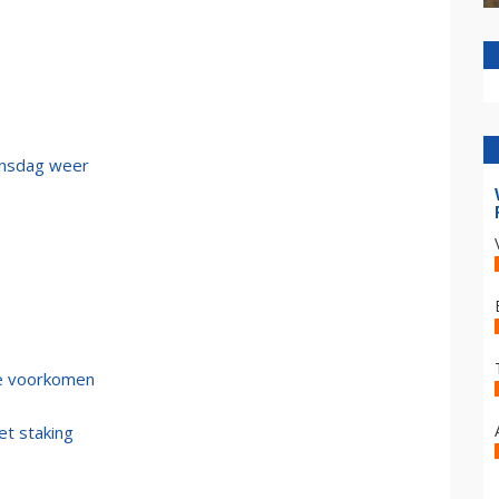
dinsdag weer
te voorkomen
et staking