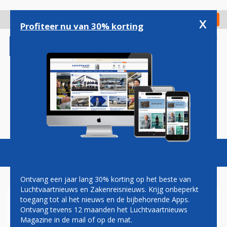
Overslaan
en
x
Digitaal Magazine
Registreer
Check in
naar
Profiteer nu van 30% korting
de
inhoud
gaan
Magazine
Podcasts
Vacatures
Toggl
naviga
Ontvang een jaar lang 30% korting op het beste van
Luchtvaartnieuws en Zakenreisnieuws. Krijg onbeperkt
toegang tot al het nieuws en de bijbehorende Apps.
BRITSE PILOTEN RYANAIR
Ontvang tevens 12 maanden het Luchtvaartnieuws
STELLEN ACTIES UIT
Magazine in de mail of op de mat.