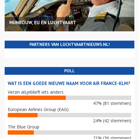
MIJNBOUW, EU EN LUCHTVAART
PARTNERS VAN LUCHTVAARTNIEUWS.NL!
POLL
WAT IS EEN GOEDE NIEUWE NAAM VOOR AIR FRANCE-KLM?
Verzin alsjeblieft iets anders
47% (81 stemmen)
European Airlines Group (EAG)
24% (42 stemmen)
The Blue Group
21% (36 stemmen)