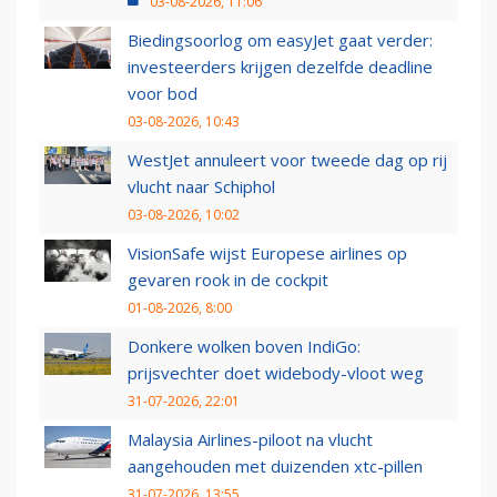
03-08-2026, 11:06
Biedingsoorlog om easyJet gaat verder:
investeerders krijgen dezelfde deadline
voor bod
03-08-2026, 10:43
WestJet annuleert voor tweede dag op rij
vlucht naar Schiphol
03-08-2026, 10:02
VisionSafe wijst Europese airlines op
gevaren rook in de cockpit
01-08-2026, 8:00
Donkere wolken boven IndiGo:
prijsvechter doet widebody-vloot weg
31-07-2026, 22:01
Malaysia Airlines-piloot na vlucht
aangehouden met duizenden xtc-pillen
31-07-2026, 13:55