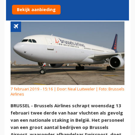
NATIONALE STAKING
Bekijk aanbieding
7 februari 2019 - 15:16 | Door:
Neal Luitwieler
| Foto: Brussels
Airlines
BRUSSEL - Brussels Airlines schrapt woensdag 13
februari twee derde van haar vluchten als gevolg
van een nationale staking in België. Het personeel
van een groot aantal bedrijven op Brussels
Airport, waaronder afhandelaar Swissport, doet