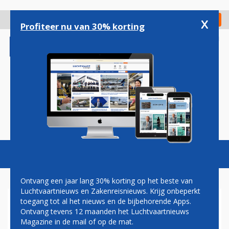
Overslaan
en
x
Digitaal Magazine
Registreer
Check in
naar
Profiteer nu van 30% korting
de
inhoud
gaan
Magazine
Podcasts
Vacatures
Toggl
naviga
Ontvang een jaar lang 30% korting op het beste van
Luchtvaartnieuws en Zakenreisnieuws. Krijg onbeperkt
toegang tot al het nieuws en de bijbehorende Apps.
BRUSSELS AIRLINES SCHRAPT
Ontvang tevens 12 maanden het Luchtvaartnieuws
150 VLUCHTEN VANWEGE
Magazine in de mail of op de mat.