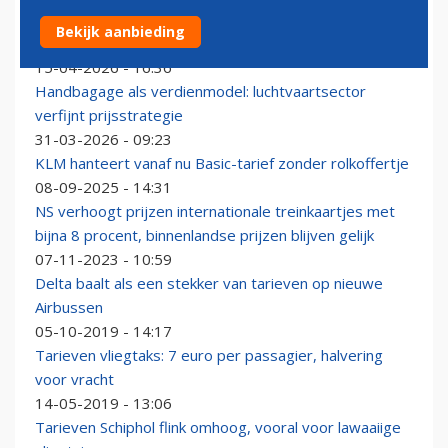
Qantas schrapt vluchten naar VS en in eigen land
Bekijk aanbieding
vanwege brandstoftekort
15-04-2026 - 16:36
Handbagage als verdienmodel: luchtvaartsector
verfijnt prijsstrategie
31-03-2026 - 09:23
KLM hanteert vanaf nu Basic-tarief zonder rolkoffertje
08-09-2025 - 14:31
NS verhoogt prijzen internationale treinkaartjes met
bijna 8 procent, binnenlandse prijzen blijven gelijk
07-11-2023 - 10:59
Delta baalt als een stekker van tarieven op nieuwe
Airbussen
05-10-2019 - 14:17
Tarieven vliegtaks: 7 euro per passagier, halvering
voor vracht
14-05-2019 - 13:06
Tarieven Schiphol flink omhoog, vooral voor lawaaiige