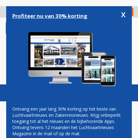
Overslaan
en
x
Digitaal Magazine
Registreer
Check in
naar
Profiteer nu van 30% korting
de
inhoud
gaan
Magazine
Podcasts
Vacatures
Toggl
naviga
Ontvang een jaar lang 30% korting op het beste van
Luchtvaartnieuws en Zakenreisnieuws. Krijg onbeperkt
toegang tot al het nieuws en de bijbehorende Apps.
TARIEVEN
Ontvang tevens 12 maanden het Luchtvaartnieuws
Magazine in de mail of op de mat.