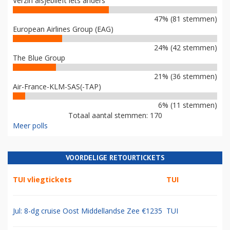
Verzin alsjeblieft iets anders
47% (81 stemmen)
European Airlines Group (EAG)
24% (42 stemmen)
The Blue Group
21% (36 stemmen)
Air-France-KLM-SAS(-TAP)
6% (11 stemmen)
Totaal aantal stemmen: 170
Meer polls
VOORDELIGE RETOURTICKETS
TUI vliegtickets
TUI
Jul: 8-dg cruise Oost Middellandse Zee €1235
TUI