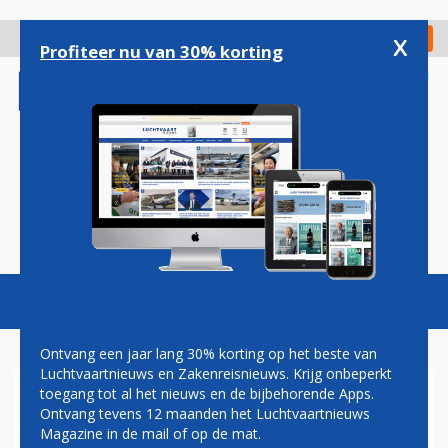
Overslaan
en
x
Digitaal Magazine
Registreer
Check in
naar
Profiteer nu van 30% korting
de
inhoud
gaan
Magazine
Podcasts
Vacatures
Toggl
naviga
Ontvang een jaar lang 30% korting op het beste van
Luchtvaartnieuws en Zakenreisnieuws. Krijg onbeperkt
toegang tot al het nieuws en de bijbehorende Apps.
TENTOONSTELLING
Ontvang tevens 12 maanden het Luchtvaartnieuws
Magazine in de mail of op de mat.