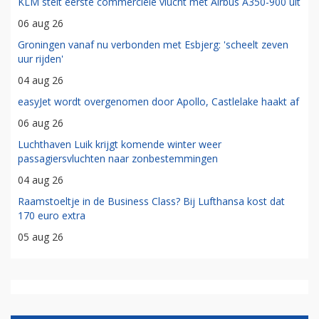
KLM stelt eerste commerciële vlucht met Airbus A350-900 uit
06 aug 26
Groningen vanaf nu verbonden met Esbjerg: 'scheelt zeven
uur rijden'
04 aug 26
easyJet wordt overgenomen door Apollo, Castlelake haakt af
06 aug 26
Luchthaven Luik krijgt komende winter weer
passagiersvluchten naar zonbestemmingen
04 aug 26
Raamstoeltje in de Business Class? Bij Lufthansa kost dat
170 euro extra
05 aug 26