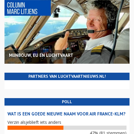
MIJNBOUW, EU EN LUCHTVAART
PARTNERS VAN LUCHTVAARTNIEUWS.NL!
POLL
WAT IS EEN GOEDE NIEUWE NAAM VOOR AIR FRANCE-KLM?
Verzin alsjeblieft iets anders
47% (81 stemmen)