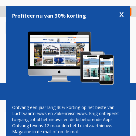
Overslaan
en
x
Digitaal Magazine
Registreer
Check in
naar
Profiteer nu van 30% korting
de
inhoud
gaan
Magazine
Podcasts
Vacatures
Toggl
naviga
Ontvang een jaar lang 30% korting op het beste van
Luchtvaartnieuws en Zakenreisnieuws. Krijg onbeperkt
toegang tot al het nieuws en de bijbehorende Apps.
TESTVLIEGTUIG
Ontvang tevens 12 maanden het Luchtvaartnieuws
Magazine in de mail of op de mat.