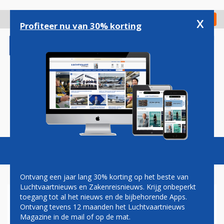
Overslaan
en
x
Digitaal Magazine
Registreer
Check in
naar
Profiteer nu van 30% korting
de
inhoud
gaan
Magazine
Podcasts
Vacatures
Toggl
naviga
Ontvang een jaar lang 30% korting op het beste van
Luchtvaartnieuws en Zakenreisnieuws. Krijg onbeperkt
toegang tot al het nieuws en de bijbehorende Apps.
THE AVIATION FACTORY
Ontvang tevens 12 maanden het Luchtvaartnieuws
Magazine in de mail of op de mat.