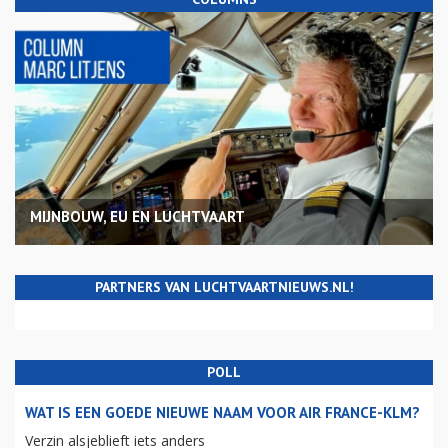
MIJNBOUW, EU EN LUCHTVAART
PARTNERS VAN LUCHTVAARTNIEUWS.NL!
POLL
WAT IS EEN GOEDE NIEUWE NAAM VOOR AIR FRANCE-KLM?
Verzin alsjeblieft iets anders