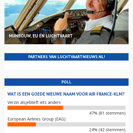
MIJNBOUW, EU EN LUCHTVAART
PARTNERS VAN LUCHTVAARTNIEUWS.NL!
POLL
WAT IS EEN GOEDE NIEUWE NAAM VOOR AIR FRANCE-KLM?
Verzin alsjeblieft iets anders
47% (81 stemmen)
European Airlines Group (EAG)
24% (42 stemmen)