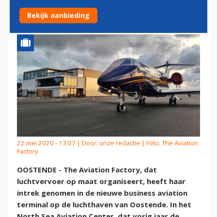
OOSTENDE
Bekijk aanbieding
22 mei 2020 - 13:07 | Door:
onze redactie
| Foto: The Aviation
Factory
OOSTENDE - The Aviation Factory, dat
luchtvervoer op maat organiseert, heeft haar
intrek genomen in de nieuwe business aviation
terminal op de luchthaven van Oostende. In het
North Sea Aviation Center, dat vorig jaar de