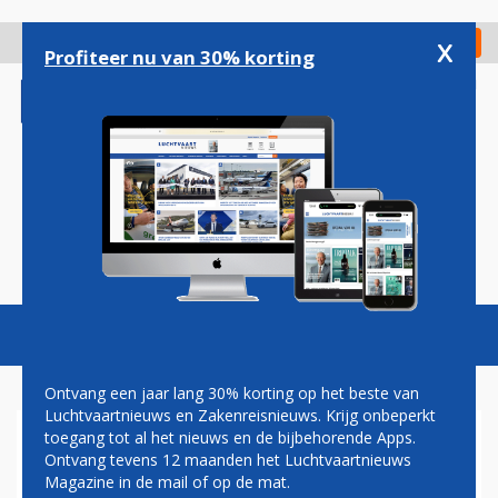
Overslaan
en
x
Digitaal Magazine
Registreer
Check in
naar
Profiteer nu van 30% korting
de
inhoud
gaan
Magazine
Podcasts
Vacatures
Toggl
naviga
Ontvang een jaar lang 30% korting op het beste van
Luchtvaartnieuws en Zakenreisnieuws. Krijg onbeperkt
toegang tot al het nieuws en de bijbehorende Apps.
THE AVIATION FACTORY IN
Ontvang tevens 12 maanden het Luchtvaartnieuws
NIEUWE ZAKENTERMINAL
Magazine in de mail of op de mat.